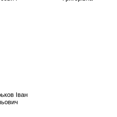
ьков Іван
льович