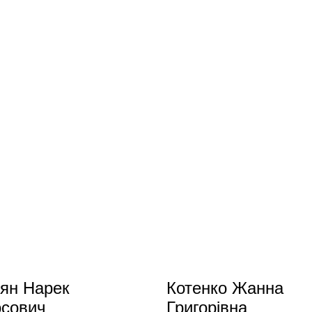
ян Нарек
Котенко Жанна
осович
Григорівна