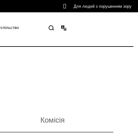
Для людей з порушенням зору
успільство
Комісія