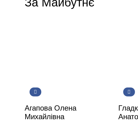
За Майбутнє
Агапова Олена
Гладк
Михайлівна
Анато