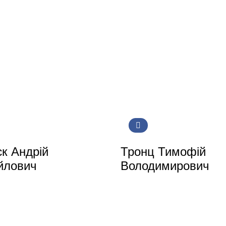
к Андрій
Тронц Тимофій
йлович
Володимирович