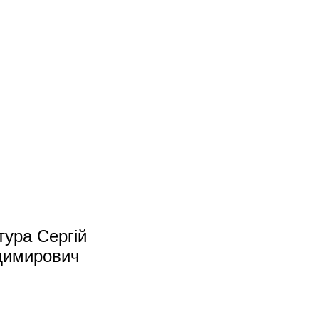
ура Сергій
димирович