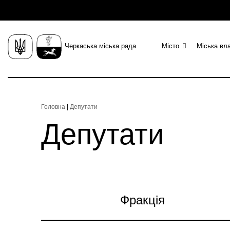
Черкаська міська рада
Місто
Міська вл
Головна
|
Депутати
Депутати
Фракція