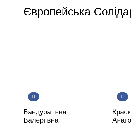
Європейська Соліда
Бандура Інна
Красю
Валеріївна
Анато