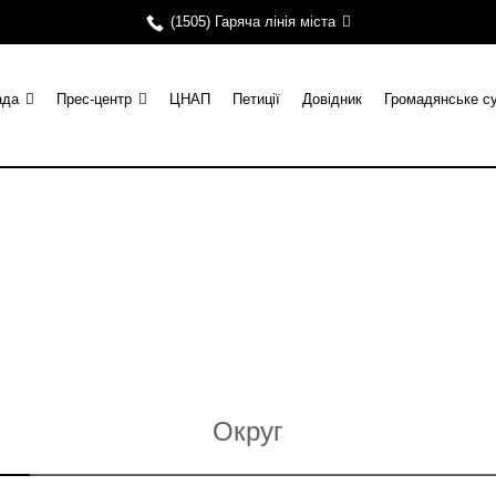
(1505) Гаряча лінія міста
ада
Прес-центр
ЦНАП
Петиції
Довідник
Громадянське с
Округ