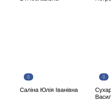
Саліна Юлія Іванівна
Сухар
Васи