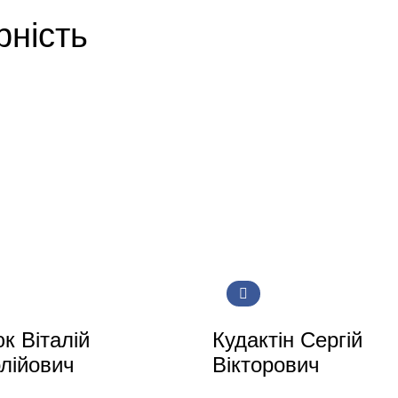
рність
к Віталій
Кудактін Сергій
лійович
Вікторович