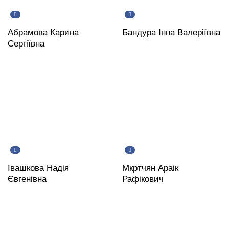
Абрамова Карина
Бандура Інна Валеріївна
Сергіївна
Івашкова Надія
Мкртчян Араік
Євгенівна
Рафікович