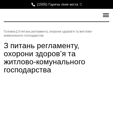
(1505) Гаряча лінія міста
Головна
|
З питань регламенту, охорони здоров’я та житлово-
комунального господарства
З питань регламенту,
охорони здоров’я та
житлово-комунального
господарства