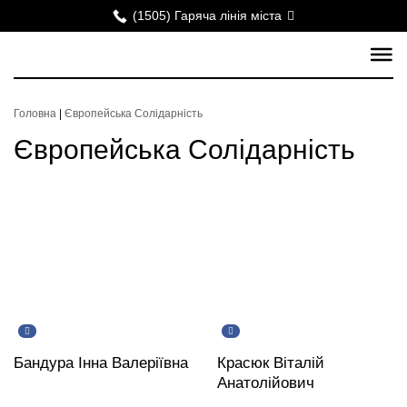
(1505) Гаряча лінія міста
Головна
|
Європейська Солідарність
Європейська Солідарність
Бандура Інна Валеріївна
Красюк Віталій
Анатолійович