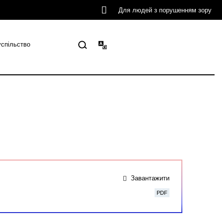
Для людей з порушенням зору
успільство
Завантажити
PDF