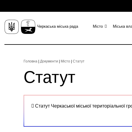
Черкаська міська рада
Місто
Міська вл
Головна
|
Документи
|
Місто
|
Cтатут
Cтатут
Статут Черкаської міської територіальної г