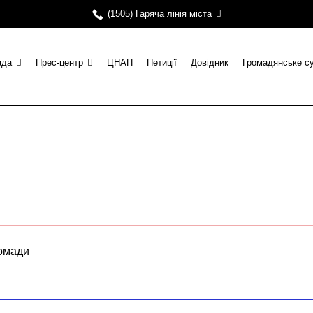
(1505) Гаряча лінія міста
ада
Прес-центр
ЦНАП
Петиції
Довідник
Громадянське с
ромади