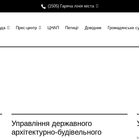
(1505) Гаряча лінія міста
ада
Прес-центр
ЦНАП
Петиції
Довідник
Громадянське с
Управління державного
архітектурно-будівельного
Н