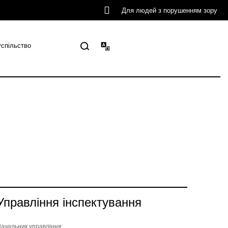
Для людей з порушенням зору
успільство
Управління інспектування
ачальник управління: