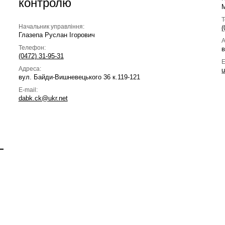
контролю
Начальник управління:
(
Глазепа Руслан Ігорович
А
Телефон:
в
(0472) 31-95-31
E
Адреса:
u
вул. Байди-Вишневецького 36 к.119-121
E-mail:
dabk.ck@ukr.net