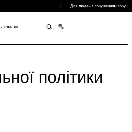
Для людей з порушенням зору
успільство
льної політики