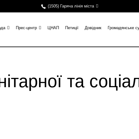
(1505) Гаряча лінія міста
ада
Прес-центр
ЦНАП
Петиції
Довідник
Громадянське с
нітарної та соціа