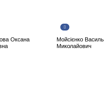
ова Оксана
Мойсієнко Василь
вна
Миколайович