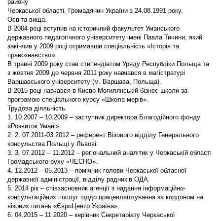
району
Черкаської області. Громадянин України з 24.08.1991 року.
Освіта вища.
В 2004 році вступив на історичний факультет Уманського
державного педагогічного університету імені Павла Тичини, який
закінчив у 2009 році отримавши спеціальність «Історія та
правознавство».
В травні 2009 року став стипендіатом Уряду Республіки Польща та
з жовтня 2009 до червня 2011 року навчався в магістратурі
Варшавського університету (м. Варшава, Польща).
В 2015 році навчався в Києво-Могилянській бізнес-школи за
програмою спеціального курсу «Школа мерів».
Трудова діяльність.
1. 10.2007 – 10.2009 – заступник директора Благодійного фонду
«Розвиток Умані».
2. 2. 07.2011-03.2012 – референт Візового відділу Генерального
консульства Польщі у Львові.
3. 3. 07.2012 – 11.2012 – регіональний аналітик у Черкаській області
Громадського руху «ЧЕСНО».
4. 12.2012 – 05.2013 – помічник голови Черкаської обласної
державної адміністрації, відділу радників ОДА.
5. 2014 рік – співзасновник агенції з надання інформаційно-
консультаційних послуг щодо працевлаштування за кордоном на
візових питань «ЄвроЦентр Україна».
6. 04.2015 – 11.2020 – керівник Секретаріату Черкаської