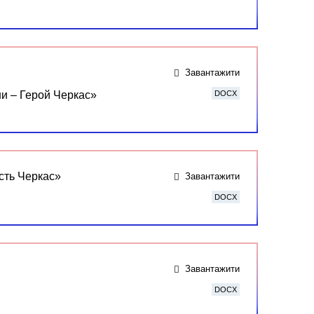
Завантажити
ни – Герой Черкас»
DOCX
ість Черкас»
Завантажити
DOCX
Завантажити
DOCX