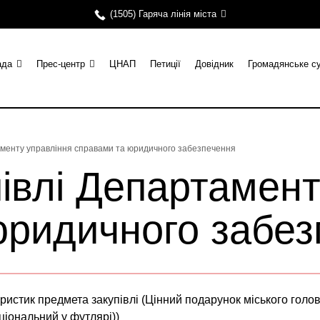
(1505) Гаряча лінія міста
ада
Прес-центр
ЦНАП
Петиції
Довідник
Громадянське с
таменту управління справами та юридичного забезпечення
півлі Департамен
юридичного забез
ристик предмета закупівлі (Цінний подарунок міського голов
ціональний у футлярі))