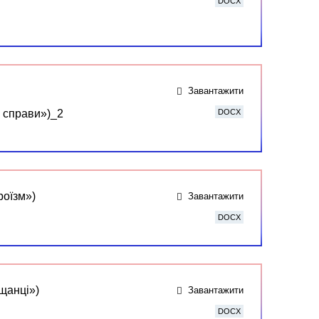
DOCX
Завантажити
і справи»)_2
DOCX
роїзм»)
Завантажити
DOCX
щанці»)
Завантажити
DOCX