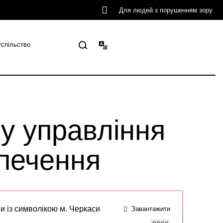
Для людей з порушенням зору
успільство
ту управління
печення
и із символікою м. Черкаси
Завантажити