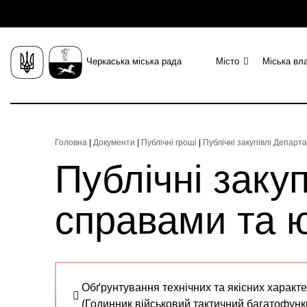
Черкаська міська рада
Місто
Міська вл
Головна
|
Документи
|
Публічні гроші
|
Публічні закупівлі Депар
Публічні заку
справами та 
Обґрунтування технічних та якісних характе
(Годинник військовий тактичний багатофунк