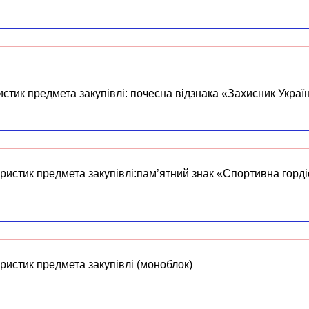
истик предмета закупівлі: почесна відзнака «Захисник Украї
еристик предмета закупівлі:пам’ятний знак «Спортивна горд
ристик предмета закупівлі (моноблок)