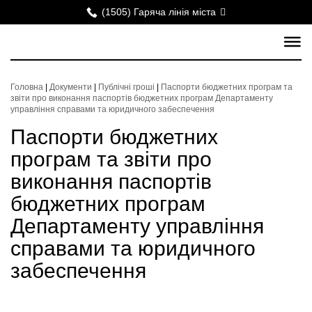
(1505) Гаряча лінія міста
Головна
|
Документи
|
Публічні гроші
|
Паспорти бюджетних програм та
звіти про виконання паспортів бюджетних програм Департаменту
управління справами та юридичного забеспечення
Паспорти бюджетних
програм та звіти про
виконання паспортів
бюджетних програм
Департаменту управління
справами та юридичного
забеспечення