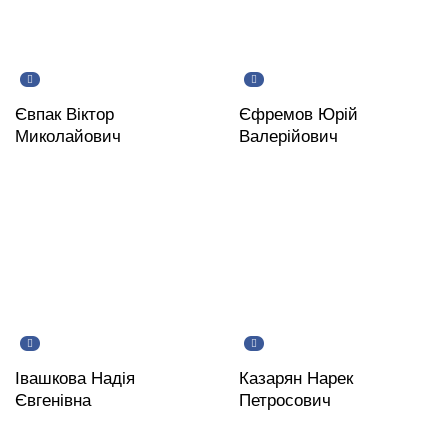
Євпак Віктор
Єфремов Юрій
Миколайович
Валерійович
Івашкова Надія
Казарян Нарек
Євгенівна
Петросович