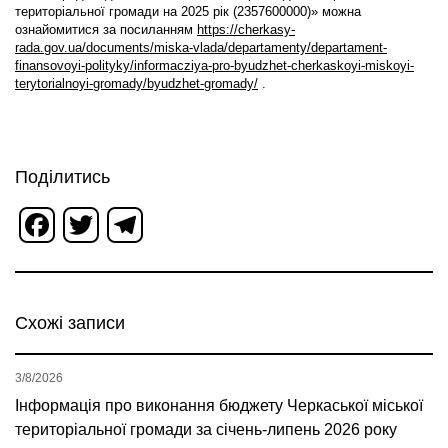
територіальної громади на 2025 рік (2357600000)» можна
ознайомитися за посиланням
https://cherkasy-
rada.gov.ua/documents/miska-vlada/departamenty/departament-
finansovoyi-polityky/informacziya-pro-byudzhet-cherkaskoyi-miskoyi-
terytorialnoyi-gromady/byudzhet-gromady/
.
Поділитись
Facebook
Twitter
Telegram
Схожі записи
3/8/2026
Інформація про виконання бюджету Черкаської міської
територіальної громади за січень-липень 2026 року