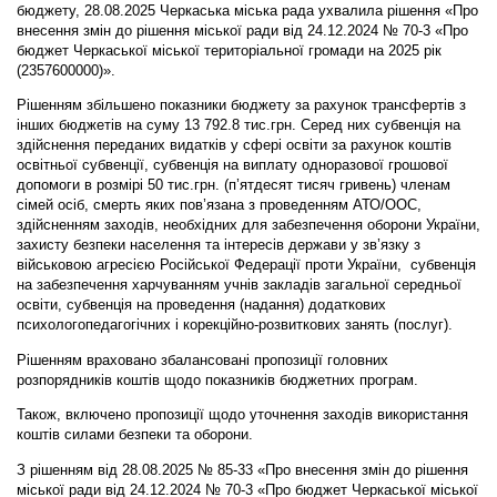
бюджету, 28.08.2025 Черкаська міська рада ухвалила рішення «Про
внесення змін до рішення міської ради від 24.12.2024 № 70-3 «Про
бюджет Черкаської міської територіальної громади на 2025 рік
(2357600000)».
Рішенням збільшено показники бюджету за рахунок трансфертів з
інших бюджетів на суму 13 792.8 тис.грн. Серед них субвенція на
здійснення переданих видатків у сфері освіти за рахунок коштів
освітньої субвенції, субвенція на виплату одноразової грошової
допомоги в розмірі 50 тис.грн. (п’ятдесят тисяч гривень) членам
сімей осіб, смерть яких пов’язана з проведенням АТО/ООС,
здійсненням заходів, необхідних для забезпечення оборони України,
захисту безпеки населення та інтересів держави у зв’язку з
військовою агресією Російської Федерації проти України, субвенція
на забезпечення харчуванням учнів закладів загальної середньої
освіти, субвенція на проведення (надання) додаткових
психологопедагогічних і корекційно-розвиткових занять (послуг).
Рішенням враховано збалансовані пропозиції головних
розпорядників коштів щодо показників бюджетних програм.
Також, включено пропозиції щодо уточнення заходів використання
коштів силами безпеки та оборони.
З рішенням від 28.08.2025 № 85-33 «Про внесення змін до рішення
міської ради від 24.12.2024 № 70-3 «Про бюджет Черкаської міської