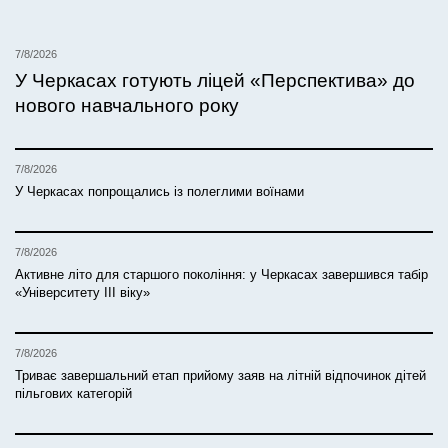
7/8/2026
У Черкасах готують ліцей «Перспектива» до
нового навчального року
7/8/2026
У Черкасах попрощались із полеглими воїнами
7/8/2026
Активне літо для старшого покоління: у Черкасах завершився табір
«Університету ІІІ віку»
7/8/2026
Триває завершальний етап прийому заяв на літній відпочинок дітей
пільгових категорій