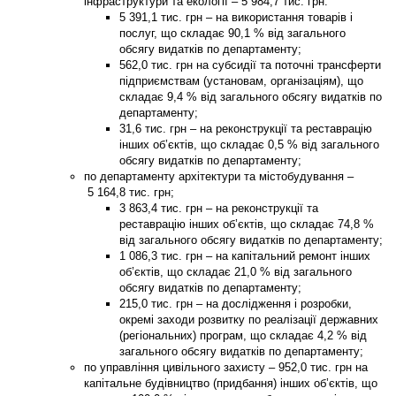
інфраструктури та екології
–
5 984,7
тис. грн:
5 391,1 тис. грн – на використання товарів і
послуг, що складає 90,1 % від загального
обсягу видатків по департаменту;
562,0 тис. грн на субсидії та поточні трансферти
підприємствам (установам, організаціям), що
складає 9,4 % від загального обсягу видатків по
департаменту;
31,6 тис. грн – на реконструкції та реставрацію
інших об’єктів, що складає 0,5 % від загального
обсягу видатків по департаменту;
по
департаменту архітектури та містобудування
–
5 164,8
тис. грн;
3 863,4 тис. грн – на реконструкції та
реставрацію інших об’єктів, що складає 74,8 %
від загального обсягу видатків по департаменту;
1 086,3 тис. грн – на капітальний ремонт інших
об’єктів, що складає 21,0 % від загального
обсягу видатків по департаменту;
215,0 тис. грн – на дослідження і розробки,
окремі заходи розвитку по реалізації державних
(регіональних) програм, що складає 4,2 % від
загального обсягу видатків по департаменту;
по
управління цивільного захисту
–
952,0
тис. грн на
капітальне будівництво (придбання) інших об’єктів, що