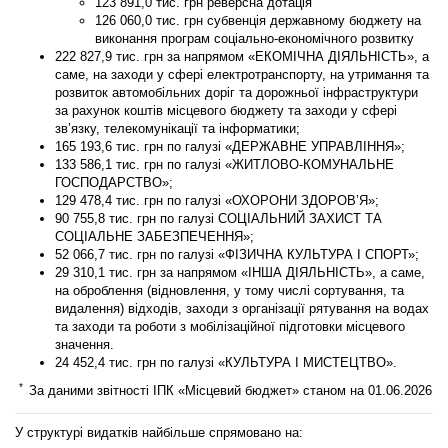
123 891,0 тис. грн реверсна дотація
126 060,0 тис. грн субвенція державному бюджету на
виконання програм соціально-економічного розвитку
222 827,9 тис. грн
за напрямом «ЕКОМІЧНА ДІЯЛЬНІСТЬ», а
саме, на заходи у сфері електротранспорту, на утримання та
розвиток автомобільних доріг та дорожньої інфраструктури
за рахунок коштів місцевого бюджету та заходи у сфері
зв’язку, телекомунікації та інформатики;
165 193,6 тис. грн
по галузі «ДЕРЖАВНЕ УПРАВЛІННЯ»;
133 586,1 тис. грн
по галузі «ЖИТЛОВО-КОМУНАЛЬНЕ
ГОСПОДАРСТВО»;
129 478,4 тис. грн
по галузі «ОХОРОНИ ЗДОРОВ’Я»;
90 755,8
тис. грн
по галузі СОЦІАЛЬНИЙ ЗАХИСТ ТА
СОЦІАЛЬНЕ ЗАБЕЗПЕЧЕННЯ»;
52 066,7 тис. грн
по галузі «ФІЗИЧНА КУЛЬТУРА І СПОРТ»;
2
9 310,1 тис. грн
за напрямом «ІНША ДІЯЛЬНІСТЬ», а саме,
на оброблення (відновлення, у тому числі сортування, та
видалення) відходів, заходи з організації рятування на водах
та заходи та роботи з мобілізаційної підготовки місцевого
значення.
24 452,4 тис. грн
по галузі «КУЛЬТУРА І МИСТЕЦТВО».
*
За даними звітності ІПК «Місцевий бюджет» станом на 01.06.2026
У структурі видатків найбільше спрямовано на: