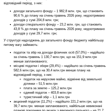
відповідний період, з них:
доходи загального фонду – 1 982,8 млн. грн, що становить
90,6 % до плану на січень-травень 2026 року, недоотримано
доходів у сумі 204,8 млн. грн;
доходи спеціального фонду – 23,2 млн. грн, що становить
43,8 % до плану на січень-травень 2026 року, недоотримано
доходів у сумі 29,7 млн. грн;
У структурі надходжень до загального фонду бюджету найбільшу
питому вагу займають:
податок та збір на доходи фізичних осіб (57,0%)
– надійшло
за січень-травень 1 130,7 млн.грн, що на 151,9 млн.грн
менше запланованого;
місцеві податки і збори (29,4%)
– надійшло за січень-травень
582,6 млн.грн, що на 30,4 млн.грн менше плану на
відповідний період, з них:
податок на нерухоме майно, відмінне від земельної
ділянки – 51,5 млн.грн
плата за землю – 125,2 млн.грн
єдиний податок – 403,8 млн.грн
туристичний збір – 1,1 млн.грн
акцизний податок (11,2%)
– надійшло 221,2 млн.грн, що на
39,7 млн.грн. менше запланованого, найбільше невиконані
планові показники по акцизу з ввезеного пального – на 21,7