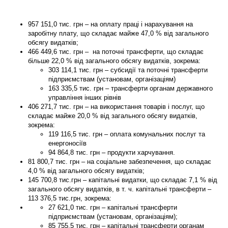
957 151,0
тис. грн – на оплату праці і нарахування на
заробітну плату, що складає майже 47,0 % від загального
обсягу видатків;
466 449,6
тис. грн – на поточні трансферти, що складає
більше 22,0 % від загального обсягу видатків, зокрема:
303 114,1 тис. грн – субсидії та поточні трансферти
підприємствам (установам, організаціям)
163 335,5 тис. грн – трансферти органам державного
управління інших рівнів
406 271,7
тис. грн – на використання товарів і послуг, що
складає майже 20,0 % від загального обсягу видатків,
зокрема:
119 116,5 тис. грн – оплата комунальних послуг та
енергоносіїв
94 864,8 тис. грн – продукти харчування.
81 800,7
тис. грн – на соціальне забезпечення, що складає
4,0 % від загального обсягу видатків;
145 700,8
тис.грн – капітальні видатки, що складає 7,1 % від
загального обсягу видатків, в т. ч. капітальні трансферти –
113 376,5 тис.грн, зокрема:
27 621,0
тис. грн – капітальні трансферти
підприємствам (установам, організаціям);
85 755,5
тис. грн – капітальні трансферти органам