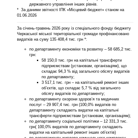
державного управління інших рівнів.
* За даними звітності ІПК «Місцевий бюджет» станом на
01.06.2026
За січень-травень 2026 року із спеціального фонду бюджету
Черкаської міської територіальної громади профінансовано
видатків на суму
135 408,4
тис. грн *:
по
департаменту економіки та розвитку
–
58 685,2
тис.
грн:
58 150,0 тис. грн на капітальні трансферти
підприємствам (установам, організаціям), що
складає 94,3 % від загального обсягу видатків
по департаменту;
3 517,1 тис. грн – на капітальний ремонт інших
об’єктів, що складає 5,7 % від загального
обсягу видатків по департаменту;
по
департаменту охорони здоров’я та медичних
послуг
–
29 907,4
тис. грн (100,0% видатків по
департаменту складають видатки на капітальні
трансферти підприємствам (установам, організаціям);
по
департаменту соціальної політики
–
12 331,3
тис.
грн( 100,0% видатків по департаменту складають
видатки на капітальний ремонт інших об’єктів)
по
департаменту житлово-комунального комплексу
–