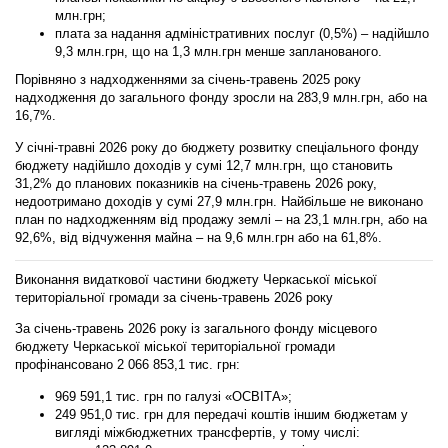
млн.грн;
плата за надання адміністративних послуг (0,5%)
– надійшло
9,3 млн.грн, що на 1,3 млн.грн менше запланованого.
Порівняно з надходженнями за січень-травень 2025 року
надходження до загального фонду зросли на 283,9 млн.грн, або на
16,7%.
У січні-травні 2026 року до бюджету розвитку спеціального фонду
бюджету надійшло доходів у сумі 12,7 млн.грн, що становить
31,2% до планових показників на січень-травень 2026 року,
недоотримано доходів у сумі 27,9 млн.грн. Найбільше не виконано
план по надходженням від продажу землі – на 23,1 млн.грн, або на
92,6%, від відчуження майна – на 9,6 млн.грн або на 61,8%.
Виконання
видаткової
частини бюджету Черкаської міської
територіальної громади за
січень-трав
ен
ь
2026 року
За січень-травень 2026 року із загального фонду місцевого
бюджету Черкаської міської територіальної громади
профінансовано
2 066 853,1
тис.
грн
:
9
69 591,1 тис. грн
по галузі «ОСВІТА»;
24
9
951,0 тис. грн
для передачі коштів іншим бюджетам у
вигляді міжбюджетних трансфертів, у тому числі: