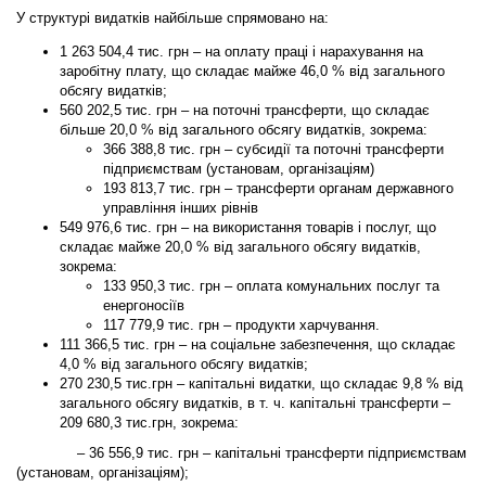
У структурі видатків найбільше спрямовано на:
1 263 504,4
тис. грн – на оплату праці і нарахування на
заробітну плату, що складає майже 46,0 % від загального
обсягу видатків;
560 202,5
тис. грн – на поточні трансферти, що складає
більше 20,0 % від загального обсягу видатків, зокрема:
366 388,8 тис. грн – субсидії та поточні трансферти
підприємствам (установам, організаціям)
193 813,7 тис. грн – трансферти органам державного
управління інших рівнів
549 976,6
тис. грн – на використання товарів і послуг, що
складає майже 20,0 % від загального обсягу видатків,
зокрема:
133 950,3 тис. грн – оплата комунальних послуг та
енергоносіїв
117 779,9 тис. грн – продукти харчування.
111 366,5
тис. грн – на соціальне забезпечення, що складає
4,0 % від загального обсягу видатків;
270 230,5
тис.грн – капітальні видатки, що складає 9,8 % від
загального обсягу видатків, в т. ч. капітальні трансферти –
209 680,3 тис.грн, зокрема:
– 36 556,9
тис. грн – капітальні трансферти підприємствам
(установам, організаціям);