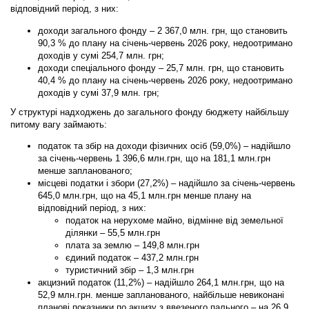
відповідний період, з них:
доходи загального фонду – 2 367,0 млн. грн, що становить
90,3 % до плану на січень-червень 2026 року, недоотримано
доходів у сумі 254,7 млн. грн;
доходи спеціального фонду – 25,7 млн. грн, що становить
40,4 % до плану на січень-червень 2026 року, недоотримано
доходів у сумі 37,9 млн. грн;
У структурі надходжень до загального фонду бюджету найбільшу
питому вагу займають:
податок та збір на доходи фізичних осіб (59,0%)
– надійшло
за січень-червень 1 396,6 млн.грн, що на 181,1 млн.грн
менше запланованого;
місцеві податки і збори (27,2%)
– надійшло за січень-червень
645,0 млн.грн, що на 45,1 млн.грн менше плану на
відповідний період, з них:
податок на нерухоме майно, відмінне від земельної
ділянки – 55,5 млн.грн
плата за землю – 149,8 млн.грн
єдиний податок – 437,2 млн.грн
туристичний збір – 1,3 млн.грн
акцизний податок (11,2%)
– надійшло 264,1 млн.грн, що на
52,9 млн.грн. менше запланованого, найбільше невиконані
планові показники по акцизу з ввезеного пального – на 26,9