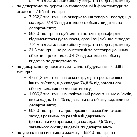
0,4 % від загального обсягу видатків по департаменту;
по
департаменту дорожньо-транспортної інфраструктури та
екології
–
7 845,8
тис. грн:
7 252,2 тис. грн – на використання товарів і послуг, що
складає 92,4 % від загального обсягу видатків по
департаменту;
562,0 тис. грн на субсидії та поточні трансферти
підприємствам (установам, організаціям), що складає
7,2 % від загального обсягу видатків по департаменту;
31,6 тис. грн – на реконструкції та реставрацію інших
об’єктів, що складає 0,4 % від загального обсягу
видатків по департаменту;
по
департаменту архітектури та містобудування
–
6 339,5
тис. грн:
4 651,2 тис. грн – на реконструкції та реставрацію
інших об’єктів, що складає 74,8 % від загального
обсягу видатків по департаменту;
1 086,3 тис. грн – на капітальний ремонт інших об’єктів,
що складає 17,1 % від загального обсягу видатків по
департаменту;
602,0 тис. грн – на дослідження і розробки, окремі
заходи розвитку по реалізації державних
(регіональних) програм, що складає 9,5 % від
загального обсягу видатків по департаменту;
по
управління цивільного захисту
–
952,0
тис. грн на