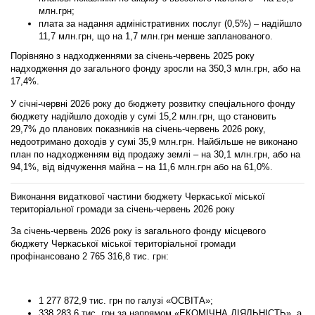
млн.грн;
плата за надання адміністративних послуг (0,5%)
– надійшло
11,7 млн.грн, що на 1,7 млн.грн менше запланованого.
Порівняно з надходженнями за січень-червень 2025 року
надходження до загального фонду зросли на 350,3 млн.грн, або на
17,4%.
У січні-червні 2026 року до бюджету розвитку спеціального фонду
бюджету надійшло доходів у сумі 15,2 млн.грн, що становить
29,7% до планових показників на січень-червень 2026 року,
недоотримано доходів у сумі 35,9 млн.грн. Найбільше не виконано
план по надходженням від продажу землі – на 30,1 млн.грн, або на
94,1%, від відчуження майна – на 11,6 млн.грн або на 61,0%.
Виконання
видаткової
частини бюджету Черкаської міської
територіальної громади за
січень-червень
2026 року
За січень-червень 2026 року із загального фонду місцевого
бюджету Черкаської міської територіальної громади
профінансовано
2 765 316,8
тис.
грн
:
1 277 872,9 тис. грн
по галузі «ОСВІТА»;
338 283,6 тис. грн
за напрямом «ЕКОМІЧНА ДІЯЛЬНІСТЬ», а