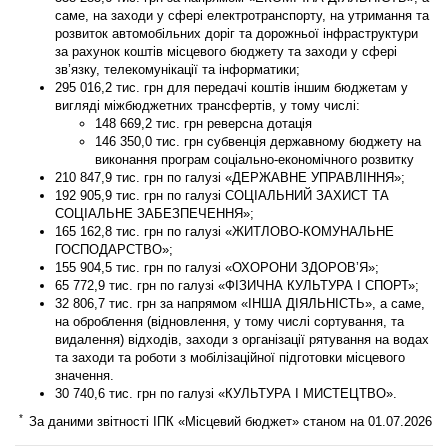
саме, на заходи у сфері електротранспорту, на утримання та
розвиток автомобільних доріг та дорожньої інфраструктури
за рахунок коштів місцевого бюджету та заходи у сфері
зв’язку, телекомунікації та інформатики;
295 016,2 тис. грн
для передачі коштів іншим бюджетам у
вигляді міжбюджетних трансфертів, у тому числі:
148 669,2 тис. грн реверсна дотація
146 350,0 тис. грн субвенція державному бюджету на
виконання програм соціально-економічного розвитку
210 847,9 тис. грн
по галузі «ДЕРЖАВНЕ УПРАВЛІННЯ»;
192 905,9
тис. грн
по галузі СОЦІАЛЬНИЙ ЗАХИСТ ТА
СОЦІАЛЬНЕ ЗАБЕЗПЕЧЕННЯ»;
165 162,8 тис. грн
по галузі «ЖИТЛОВО-КОМУНАЛЬНЕ
ГОСПОДАРСТВО»;
155 904,5 тис. грн
по галузі «ОХОРОНИ ЗДОРОВ’Я»;
65 772,9 тис. грн
по галузі «ФІЗИЧНА КУЛЬТУРА І СПОРТ»;
32 806,7 тис. грн
за напрямом «ІНША ДІЯЛЬНІСТЬ», а саме,
на оброблення (відновлення, у тому числі сортування, та
видалення) відходів, заходи з організації рятування на водах
та заходи та роботи з мобілізаційної підготовки місцевого
значення.
30 740,6 тис. грн
по галузі «КУЛЬТУРА І МИСТЕЦТВО».
*
За даними звітності ІПК «Місцевий бюджет» станом на 01.07.2026