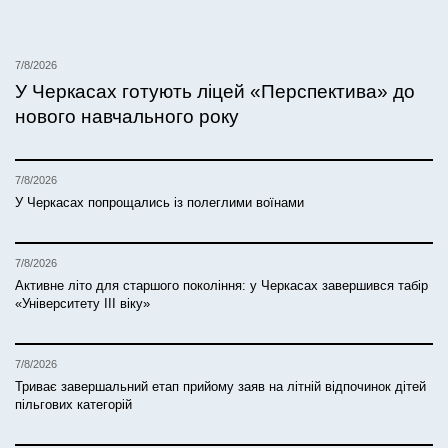
7/8/2026
У Черкасах готують ліцей «Перспектива» до
нового навчального року
7/8/2026
У Черкасах попрощались із полеглими воїнами
7/8/2026
Активне літо для старшого покоління: у Черкасах завершився табір
«Університету ІІІ віку»
7/8/2026
Триває завершальний етап прийому заяв на літній відпочинок дітей
пільгових категорій