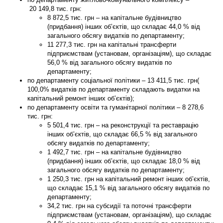
20 149,8
тис. грн:
8 872,5 тис. грн – на капітальне будівництво
(придбання) інших об’єктів, що складає 44,0 % від
загального обсягу видатків по департаменту;
11 277,3 тис. грн на капітальні трансферти
підприємствам (установам, організаціям), що складає
56,0 % від загального обсягу видатків по
департаменту;
по
департаменту соціальної політики
–
13 411,5
тис. грн(
100,0% видатків по департаменту складають видатки на
капітальний ремонт інших об’єктів);
по
департаменту освіти та гуманітарної політики
–
8 278,6
тис. грн:
5 501,4 тис. грн – на реконструкції та реставрацію
інших об’єктів, що складає 66,5 % від загального
обсягу видатків по департаменту;
1 492,7 тис. грн – на капітальне будівництво
(придбання) інших об’єктів, що складає 18,0 % від
загального обсягу видатків по департаменту;
1 250,3 тис. грн на капітальний ремонт інших об’єктів,
що складає 15,1 % від загального обсягу видатків по
департаменту;
34,2 тис. грн на субсидії та поточні трансферти
підприємствам (установам, організаціям), що складає