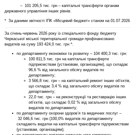
– 101 205,5
тис. грн – капітальні трансферти органам
державного управління інших рівнів.
* За даними звітності ІПК «Місцевий бюджет» станом на 01.07.2026
За січень-червень 2026 року із спеціального фонду бюджету
Черкаської міської територіальної громади профінансовано
видатків на суму
193 424,0
тис. грн *:
по
департаменту економіки та розвитку
–
104 400,3
тис. грн:
100 811,5 тис. грн на капітальні трансферти
підприємствам (установам, організаціям), що складає
96,6 % від загального обсягу видатків по
департаменту;
3 566,8 тис. грн – на капітальний ремонт інших об’єктів,
що складає 3,4 % від загального обсягу видатків по
департаменту;
22,0 тис. грн – на реконструкції та реставрацію інших
об’єктів, що складає 0,02 % від загального обсягу
видатків по департаменту;
по
департаменту охорони здоров’я та медичних послуг
–
32 046,6
тис. грн (100,0% видатків по департаменту
складають видатки на капітальні трансферти підприємствам
(установам, організаціям);
по
департаменту житлово-комунального комплексу
–