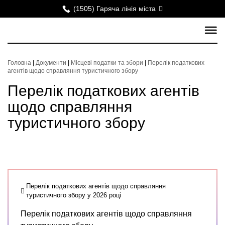
(1505) Гаряча лінія міста
Головна
|
Документи
|
Місцеві податки та збори
|
Перелік податкових
агентів щодо справляння туристичного збору
Перелік податкових агентів
щодо справляння
туристичного збору
Перелік податкових агентів щодо справляння
туристичного збору у 2026 році
Перелік податкових агентів щодо справляння