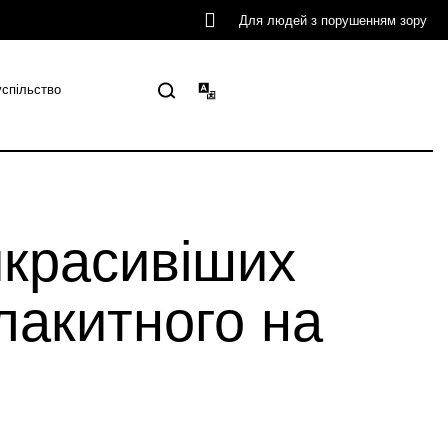
Для людей з порушенням зору
успільство
йкрасивіших
блакитного на