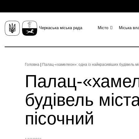
Черкаська міська рада
Місто
Міська вл
Головна
|
Палац-«хамелеон»: одна із найкрасивіших будівель міс
Палац-«хамел
будівель міст
пісочний