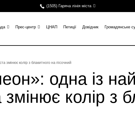
(1505) Гаряча лінія міста
ада
Прес-центр
ЦНАП
Петиції
Довідник
Громадянське с
та змінює колір з блакитного на пісочний
еон»: одна із на
а змінює колір з 