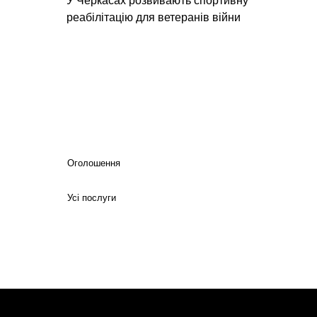
У Черкасах розвивають спортивну
реабілітацію для ветеранів війни
Оголошення
Усі послуги