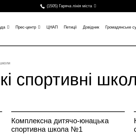
(1505) Гаряча лінія міста
ада
Прес-центр
ЦНАП
Петиції
Довідник
Громадянське с
 школи
кі спортивні шко
Комплексна дитячо-юнацька
спортивна школа №1