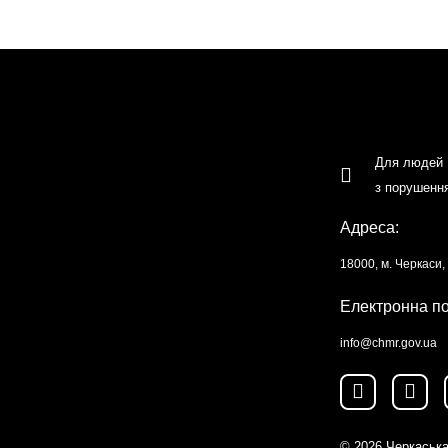
Для людей
з порушенн
Адреса:
18000, м. Черкаси
Електронна п
info@chmr.gov.ua
© 2026
Черкаська