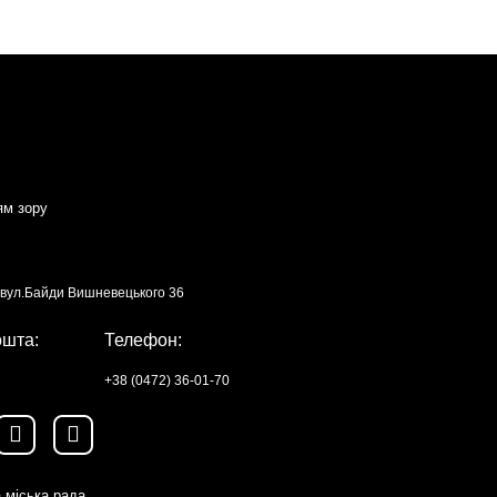
ям зору
, вул.Байди Вишневецького 36
ошта:
Телефон:
+38 (0472) 36-01-70
 міська рада