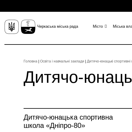
Черкаська міська рада
Місто
Міська вл
Головна
|
Освіта і навчальні заклади
|
Дитячо-юнацькі спортивні
Дитячо-юнаць
Дитячо-юнацька спортивна
школа «Дніпро-80»