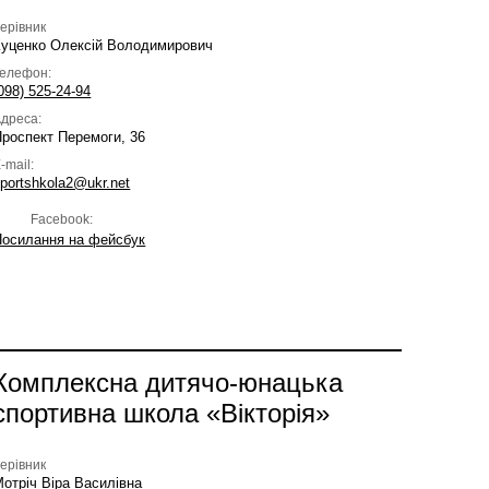
ерівник
Куценко Олексій Володимирович
Телефон:
098) 525-24-94
дреса:
роспект Перемоги, 36
-mail:
portshkola2@ukr.net
Facebook:
Посилання на фейсбук
Комплексна дитячо-юнацька
спортивна школа «Вікторія»
ерівник
отріч Віра Василівна