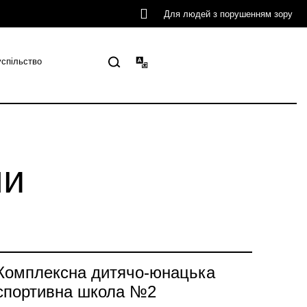
Для людей з порушенням зору
успільство
ли
Комплексна дитячо-юнацька
спортивна школа №2