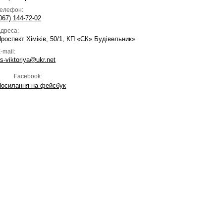
Телефон:
067) 144-72-02
дреса:
роспект Хіміків, 50/1, КП «СК» Будівельник»
-mail:
s-viktoriya@ukr.net
Facebook:
Посилання на фейсбук