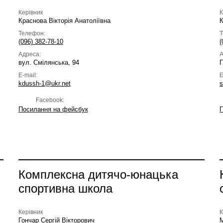
Керівник
К
Краснова Вікторія Анатоліївна
Телефон:
(096) 382-78-10
(
Адреса:
А
вул. Смілянська, 94
П
E-mail:
E
kdussh-1@ukr.net
s
Facebook:
Посилання на фейсбук
Комплексна дитячо-юнацька
спортивна школа
Керівник
К
Гончар Сергій Вікторович
М