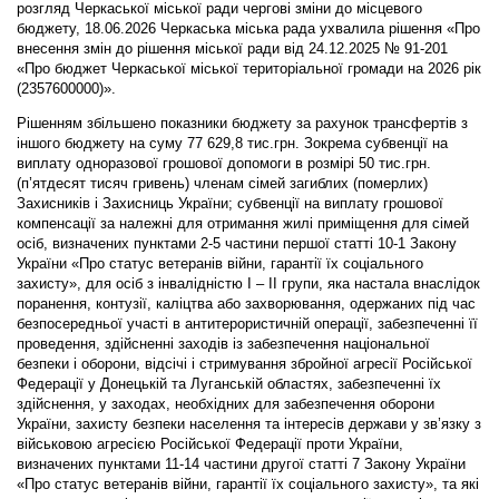
розгляд Черкаської міської ради чергові зміни до місцевого
бюджету, 18.06.2026 Черкаська міська рада ухвалила рішення «Про
внесення змін до рішення міської ради від 24.12.2025 № 91-201
«Про бюджет Черкаської міської територіальної громади на 2026 рік
(2357600000)».
Рішенням збільшено показники бюджету за рахунок трансфертів з
іншого бюджету на суму 77 629,8 тис.грн. Зокрема субвенції на
виплату одноразової грошової допомоги в розмірі 50 тис.грн.
(п’ятдесят тисяч гривень) членам сімей загиблих (померлих)
Захисників і Захисниць України; субвенції на виплату грошової
компенсації за належні для отримання жилі приміщення для сімей
осіб, визначених пунктами 2-5 частини першої статті 10-1 Закону
України «Про статус ветеранів війни, гарантії їх соціального
захисту», для осіб з інвалідністю І – II групи, яка настала внаслідок
поранення, контузії, каліцтва або захворювання, одержаних під час
безпосередньої участі в антитерористичній операції, забезпеченні її
проведення, здійсненні заходів із забезпечення національної
безпеки і оборони, відсічі і стримування збройної агресії Російської
Федерації у Донецькій та Луганській областях, забезпеченні їх
здійснення, у заходах, необхідних для забезпечення оборони
України, захисту безпеки населення та інтересів держави у зв’язку з
військовою агресією Російської Федерації проти України,
визначених пунктами 11-14 частини другої статті 7 Закону України
«Про статус ветеранів війни, гарантії їх соціального захисту», та які