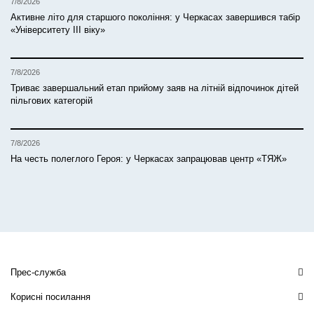
7/8/2026
Активне літо для старшого покоління: у Черкасах завершився табір
«Університету ІІІ віку»
7/8/2026
Триває завершальний етап прийому заяв на літній відпочинок дітей
пільгових категорій
7/8/2026
На честь полеглого Героя: у Черкасах запрацював центр «ТЯЖ»
Прес-служба
Корисні посилання