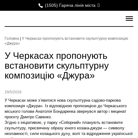
(1505) Гаряча лінія міста
Головна
|
У Черкасах пропонують встановити скульптурну композицію
«Джура»
У Черкасах пропонують
встановити скульптурну
композицію «Джура»
29/5/2026
У Черкасах може з’явитися нова скульптурна садово-паркова
композиція «Джура». Із відповідною пропозицією до Черкаського
міського голови Анатолія Бондаренка звернувся автор і меценат
проєкту Дмитро Савенко.
Згідно з ініціативою, у парку «Соборний» планують встановити
скульптуру, присвячену образу юного козака-джури — символу
незламності, сили козацького духу, волі та відродження української