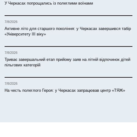
У Черкасах попрощались із полеглими воїнами
7/8/2026
Активне літо для старшого покоління: у Черкасах завершився табір
«Університету ІІІ віку»
7/8/2026
Триває завершальний етап прийому заяв на літній відпочинок дітей
пільгових категорій
7/8/2026
На честь полеглого Героя: у Черкасах запрацював центр «ТЯЖ»