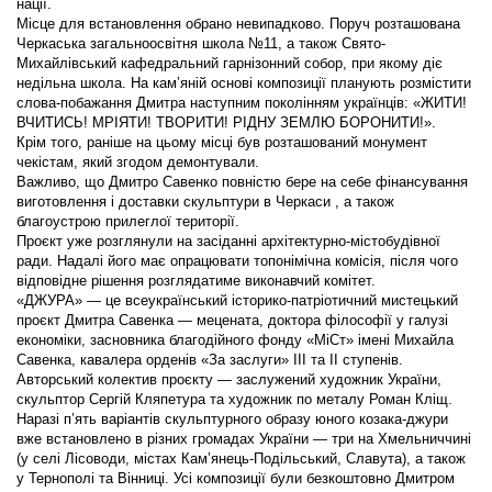
нації.
Місце для встановлення обрано невипадково. Поруч розташована
Черкаська загальноосвітня школа №11, а також Свято-
Михайлівський кафедральний гарнізонний собор, при якому діє
недільна школа. На кам’яній основі композиції планують розмістити
слова-побажання Дмитра наступним поколінням українців: «ЖИТИ!
ВЧИТИСЬ! МРІЯТИ! ТВОРИТИ! РІДНУ ЗЕМЛЮ БОРОНИТИ!».
Крім того, раніше на цьому місці був розташований монумент
чекістам, який згодом демонтували.
Важливо, що Дмитро Савенко повністю бере на себе фінансування
виготовлення і доставки скульптури в Черкаси , а також
благоустрою прилеглої території.
Проєкт уже розглянули на засіданні архітектурно-містобудівної
ради. Надалі його має опрацювати топонімічна комісія, після чого
відповідне рішення розглядатиме виконавчий комітет.
«ДЖУРА» — це всеукраїнський історико-патріотичний мистецький
проєкт Дмитра Савенка — мецената, доктора філософії у галузі
економіки, засновника благодійного фонду «МіСт» імені Михайла
Савенка, кавалера орденів «За заслуги» ІІІ та ІІ ступенів.
Авторський колектив проєкту — заслужений художник України,
скульптор Сергій Кляпетура та художник по металу Роман Кліщ.
Наразі п’ять варіантів скульптурного образу юного козака-джури
вже встановлено в різних громадах України — три на Хмельниччині
(у селі Лісоводи, містах Кам’янець-Подільський, Славута), а також
у Тернополі та Вінниці. Усі композиції були безкоштовно Дмитром