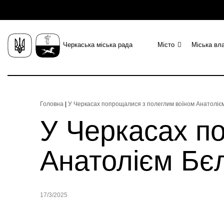
Черкаська міська рада
Місто
Міська вл
Головна
|
У Черкасах попрощалися з полеглим воїном Анатоліє
У Черкасах п
Анатолієм Бє
17/3/2025