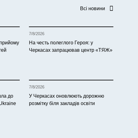
Всі новини
7/8/2026
 прийому
На честь полеглого Героя: у
тей
Черкасах запрацював центр «ТЯЖ»
7/8/2026
шла до
У Черкасах оновлюють дорожню
Ukraine
розмітку біля закладів освіти