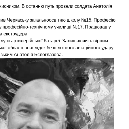
хисником. В останню путь провели солдата Анатолія
нчив Черкаську загальноосвітню школу №15. Професію
му професійно-технічному училищі №17. Працював у
а екструдера.
луги артилерійської батареї. Залишаючись вірним
кої області внаслідок безпілотного авіаційного удару.
лизьким Анатолія Бєлоглазова.