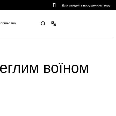
Для людей з порушенням зору
успільство
еглим воїном