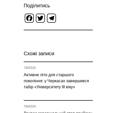
Поділитись
Facebook
Twitter
Telegram
Схожі записи
7/8/2026
Активне літо для старшого
покоління: у Черкасах завершився
табір «Університету ІІІ віку»
7/8/2026