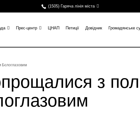
(1505) Гаряча лінія міста
ада
Прес-центр
ЦНАП
Петиції
Довідник
Громадянське с
м Бєлоглазовим
опрощалися з пол
логлазовим