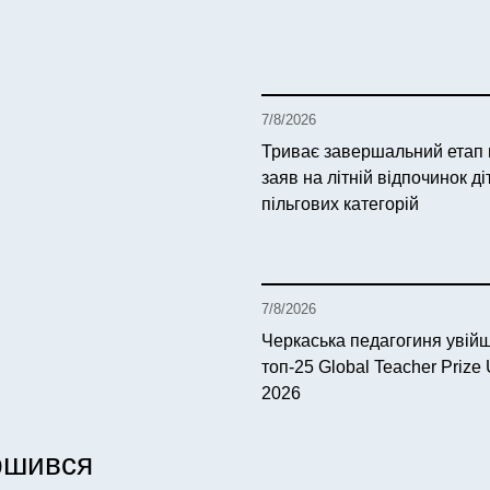
7/8/2026
Триває завершальний етап
заяв на літній відпочинок ді
пільгових категорій
7/8/2026
Черкаська педагогиня увій
топ-25 Global Teacher Prize 
2026
ершився