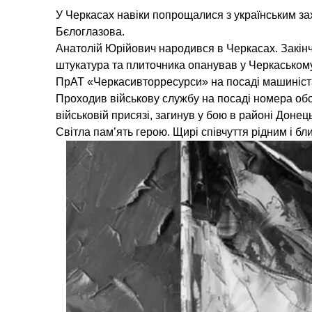
У Черкасах навіки попрощалися з українським за
Бєлоглазова.
Анатолій Юрійович народився в Черкасах. Закі
штукатура та плиточника опанував у Черкасько
ПрАТ «Черкасивторресурси» на посаді машиніст
Проходив військову службу на посаді номера обс
військовій присязі, загинув у бою в районі Донець
Світла пам’ять герою. Щирі співчуття рідним і б