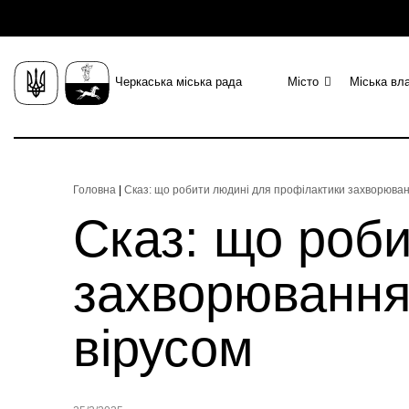
Черкаська міська рада
Місто
Міська вл
Головна
|
Сказ: що робити людині для профілактики захворювання
Сказ: що роб
захворювання 
вірусом