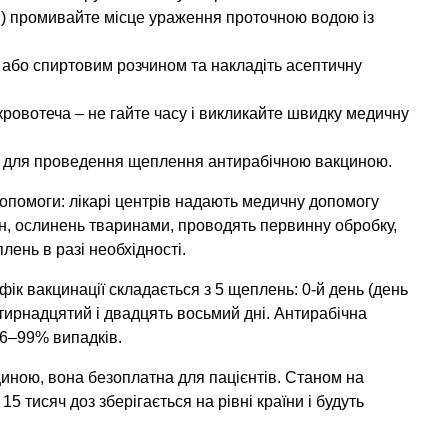
) промивайте місце ураження проточною водою із
 або спиртовим розчином та накладіть асептичну
кровотеча – не гайте часу і викликайте швидку медичну
 для проведення щеплення антирабічною вакциною.
допомоги: лікарі центрів надають медичну допомогу
пин, ослинень тваринами, проводять первинну обробку,
ень в разі необхідності.
фік вакцинації складається з 5 щеплень: 0-й день (день
чотирнадцятий і двадцять восьмий дні. Антирабічна
6–99% випадків.
циною, вона безоплатна для пацієнтів. Станом на
5 тисяч доз зберігається на рівні країни і будуть