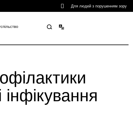
Для людей з порушенням зору
успільство
рофілактики
і інфікування