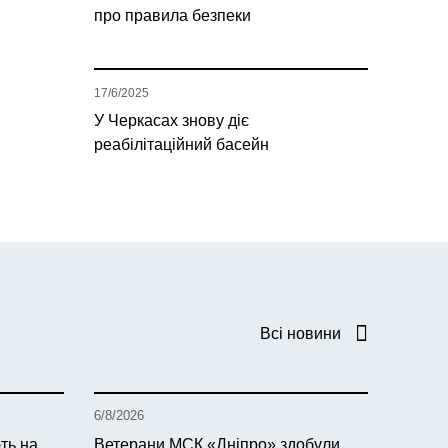
про правила безпеки
17/6/2025
У Черкасах знову діє
реабілітаційний басейн
Всі новини
6/8/2026
ть на
Ветерани МСК «Дніпро» здобули