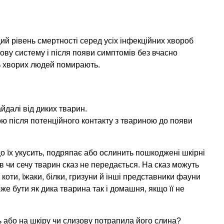
ий рівень смертності серед усіх інфекційних хвороб
ову систему і після появи симптомів без вчасно
% хворих людей помирають.
йдалі від диких тварин.
ю після потенційного контакту з твариною до появи
о їх укусить, подряпає або ослинить пошкоджені шкірні
 чи сечу тварин сказ не передається. На сказ можуть
й коти, їжаки, білки, гризуни й інші представники фауни
же бути як дика тварина так і домашня, якщо її не
 або на шкіру чи слизову потрапила його слина?