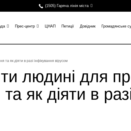
(1505) Гаряча лінія міста
ада
Прес-центр
ЦНАП
Петиції
Довідник
Громадянське с
 та як діяти в разі інфікування вірусом
ити людині для п
та як діяти в раз