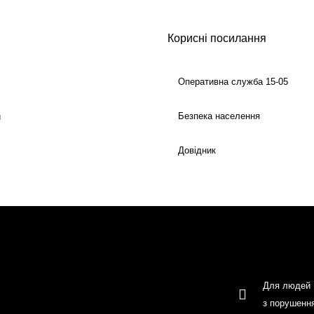
Корисні посилання
Оперативна служба 15-05
Безпека населення
й
Довідник
Для людей
з порушенн