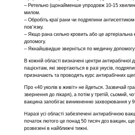
– Ретельно (щонайменше упродовж 10-15 хвилин
милом.
– Обробіть краї рани чи подряпини антисептиком
пов’язку.
– Якщо рана сильно кровить або це артеріальна 
допомогу.
– Якнайшвидше зверніться по медичну допомогу
В кожній області визначені центри антирабічної 
пацієнтам, які звертаються в разі укусів, подря
призначають та проводять курс антирабічних щепл
Про «40 уколів в живіт» не йдеться. Зазвичай гра
звернення до лікаря), а потім у третій, сьомий, 
вакцина запобігає виникненню захворювання у 9
Наразі усі області забезпечені антирабічною вак
початок лютого це понад 50 тисяч доз вакцин, ще 1
розвезені в найближчі тижні.