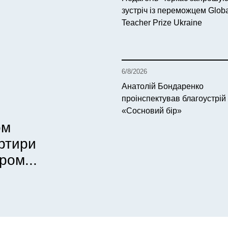
зустріч із переможцем Glob
Teacher Prize Ukraine
6/8/2026
Анатолій Бондаренко
проінспектував благоустрій
«Сосновий бір»
ом
артири
ром...