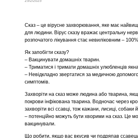
25/2/2025
Сказ – це вірусне захворювання, яке має найвищ
для людини. Вірус сказу вражає центральну нерв
розпочатого лікування стає невиліковним – 100
Як запобігти сказу?
– Вакцинувати домашніх тварин.
– Триматися і тримати домашніх улюбленців якна
– Невідкладно звертатися за медичною допомого
симптомів.
Захворіти на сказ може людина або тварина, якщ
покрови інфікована тварина. Водночас через кров
захворіти всі ссавці, тож кажани, лисиці, собаки 
– потенційно можуть бути хворими на сказ. Це мо
вакцинували.
Що робити, якщо вас вкусив чи подряпав ссавець