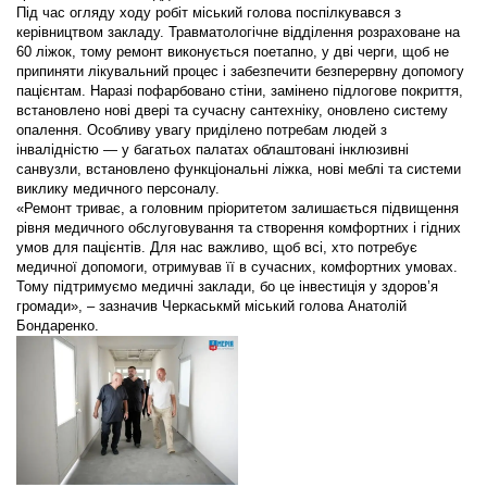
Під час огляду ходу робіт міський голова поспілкувався з
керівництвом закладу. Травматологічне відділення розраховане на
60 ліжок, тому ремонт виконується поетапно, у дві черги, щоб не
припиняти лікувальний процес і забезпечити безперервну допомогу
пацієнтам. Наразі пофарбовано стіни, замінено підлогове покриття,
встановлено нові двері та сучасну сантехніку, оновлено систему
опалення. Особливу увагу приділено потребам людей з
інвалідністю — у багатьох палатах облаштовані інклюзивні
санвузли, встановлено функціональні ліжка, нові меблі та системи
виклику медичного персоналу.
«Ремонт триває, а головним пріоритетом залишається підвищення
рівня медичного обслуговування та створення комфортних і гідних
умов для пацієнтів. Для нас важливо, щоб всі, хто потребує
медичної допомоги, отримував її в сучасних, комфортних умовах.
Тому підтримуємо медичні заклади, бо це інвестиція у здоров’я
громади», – зазначив Черкаськмй міський голова Анатолій
Бондаренко.