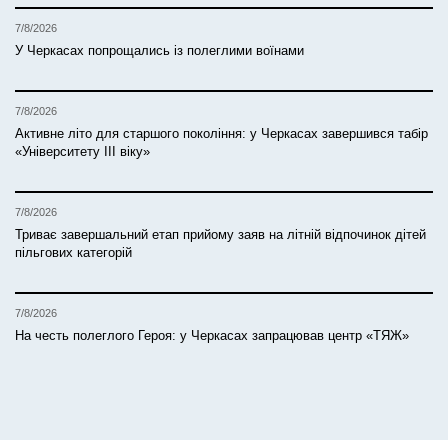
7/8/2026
У Черкасах попрощались із полеглими воїнами
7/8/2026
Активне літо для старшого покоління: у Черкасах завершився табір
«Університету ІІІ віку»
7/8/2026
Триває завершальний етап прийому заяв на літній відпочинок дітей
пільгових категорій
7/8/2026
На честь полеглого Героя: у Черкасах запрацював центр «ТЯЖ»