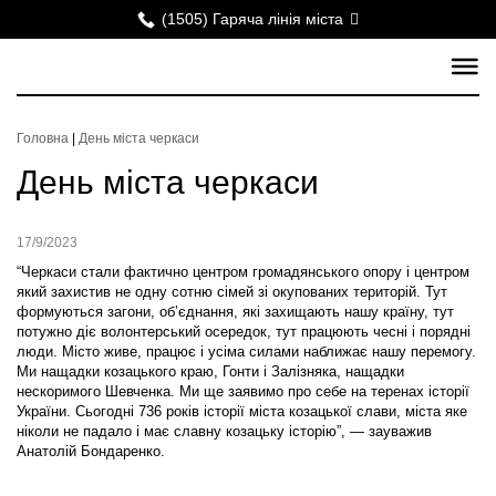
(1505) Гаряча лінія міста
Головна
|
День міста черкаси
День міста черкаси
17/9/2023
“Черкаси стали фактично центром громадянського опору і центром
який захистив не одну сотню сімей зі окупованих територій. Тут
формуються загони, об’єднання, які захищають нашу країну, тут
потужно діє волонтерський осередок, тут працюють чесні і порядні
люди. Місто живе, працює і усіма силами наближає нашу перемогу.
Ми нащадки козацького краю, Гонти і Залізняка, нащадки
нескоримого Шевченка. Ми ще заявимо про себе на теренах історії
України. Сьогодні 736 років історії міста козацької слави, міста яке
ніколи не падало і має славну козацьку історію”, — зауважив
Анатолій Бондаренко.