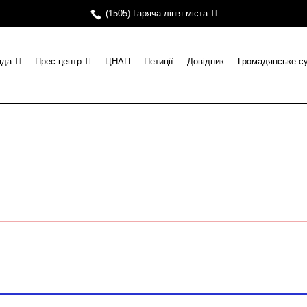
(1505) Гаряча лінія міста
ада
Прес-центр
ЦНАП
Петиції
Довідник
Громадянське с