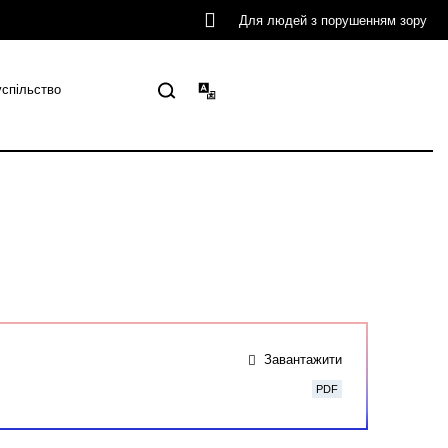
Для людей з порушенням зору
успільство
Завантажити
PDF