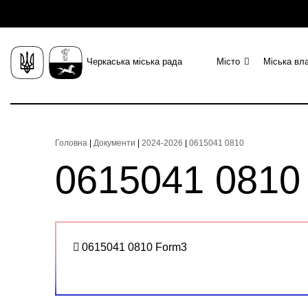
Черкаська міська рада
Місто
Міська вл
Головна
|
Документи
|
2024-2026
|
0615041 0810
0615041 0810
0615041 0810 Form3