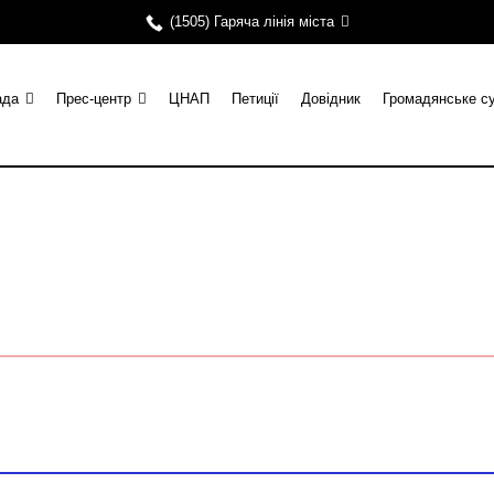
(1505) Гаряча лінія міста
ада
Прес-центр
ЦНАП
Петиції
Довідник
Громадянське с