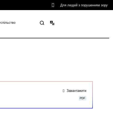
Для людей з порушенням зору
успільство
Завантажити
PDF