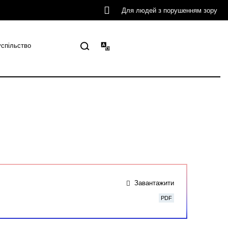
Для людей з порушенням зору
успільство
Завантажити
PDF