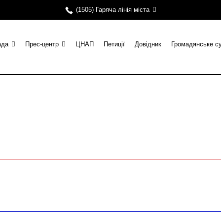
(1505) Гаряча лінія міста
ада
Прес-центр
ЦНАП
Петиції
Довідник
Громадянське с