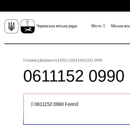
Черкаська міська рада
Місто
Міська вл
Головна
|
Документи
|
2022-2024
|
0611152 0990
0611152 0990
0611152 0990 Form3