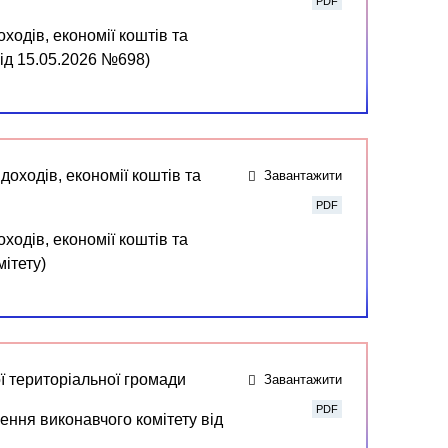
PDF
ходів, економії коштів та
ід 15.05.2026 №698)
оходів, економії коштів та
Завантажити
PDF
ходів, економії коштів та
ітету)
ї територіальної громади
Завантажити
PDF
ення виконавчого комітету від