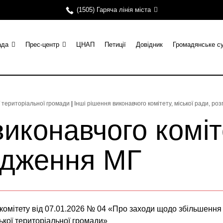
(1505) Гаряча лінія міста
ада
Прес-центр
ЦНАП
Петиції
Довідник
Громадянське с
ї територіальної громади
|
Інші рішення виконавчого комітету, міської ради, р
иконавчого коміте
ядження МГ
омітету від 07.01.2026 № 04 «Про заходи щодо збільшення д
кої територіальної громади»