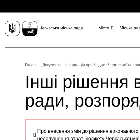
Черкаська міська рада
Місто
Міська вл
Головна
|
Документи
|
Інформація про бюджет Черкаської місько
Інші рішення в
ради, розпор
Про внесення змін до рішення виконавчого к
недопущення втрат бюджету Черкаської місь