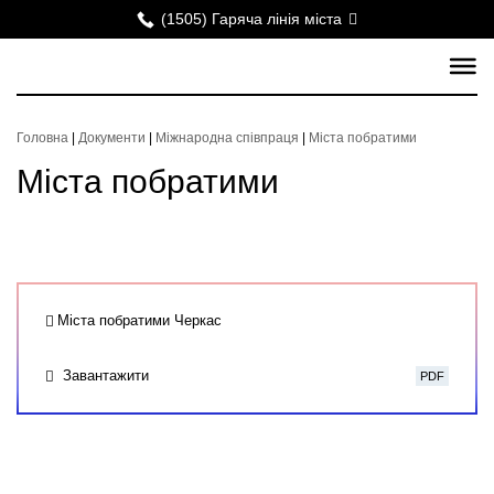
(1505) Гаряча лінія міста
Головна
|
Документи
|
Міжнародна співпраця
|
Міста побратими
Міста побратими
Міста побратими Черкас
Завантажити
PDF