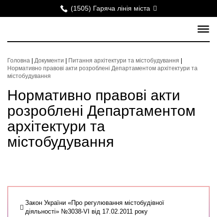
(1505) Гаряча лінія міста
Головна
|
Документи
|
Питання архітектури та містобудування
|
Нормативно правові акти розроблені Департаментом архітектури та
містобудування
Нормативно правові акти
розроблені Департаментом
архітектури та
містобудування
Закон України «Про регулювання містобудівної
діяльності» №3038-VI від 17.02.2011 року