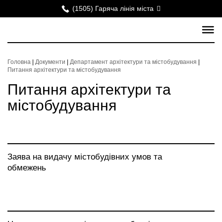
(1505) Гаряча лінія міста
Головна
|
Документи
|
Департамент архітектури та містобудування
|
Питання архітектури та містобудування
Питання архітектури та
містобудування
Заява на видачу містобудівних умов та
обмежень