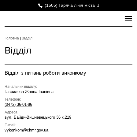
(1505) Гаряча лінія міста
Головна
|
Відділ
Відділ
Відділ з питань роботи виконкому
Начальник відділу:
Гаврилова Жанна Іванівна
Телефон:
(0472) 36-01-86
Адреса:
вул. Байди-Вишневецького 36 к.219
E-mail:
vykonkom@chmr.gov.ua