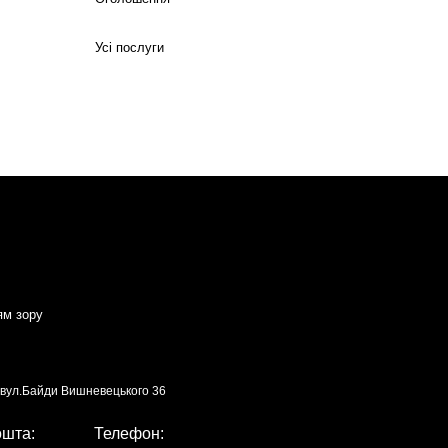
Усі послуги
ям зору
, вул.Байди Вишневецького 36
ошта:
Телефон: