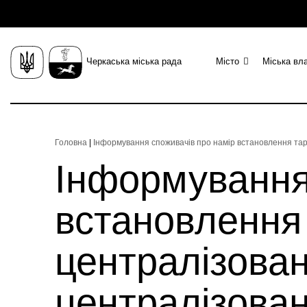
Черкаська міська рада
Місто
Міська вл
Головна
|
Інформування споживачів про намір встановлення тар
Інформування
встановлення 
централізован
централізова