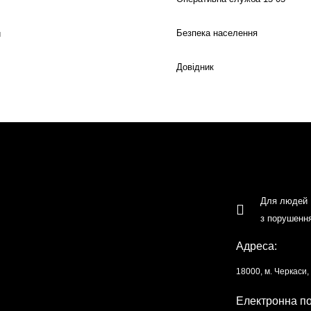
Безпека населення
й
Довідник
Для людей
з порушенн
Адреса:
18000, м. Черкаси
Електронна п