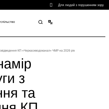
Для людей з порушенням зору
успільство
довідведення КП «Черкасиводоканал» ЧМР на 2026 рік
намір
ги з
ння та
ння КП