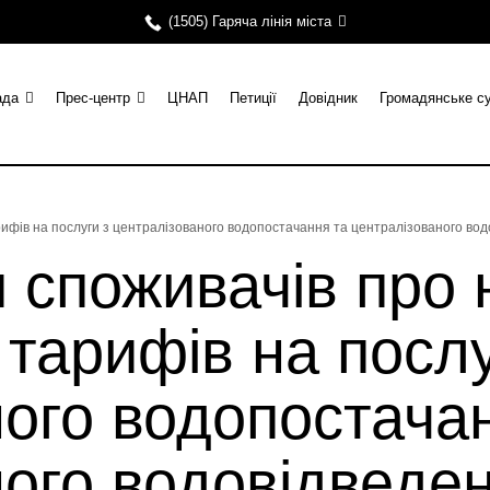
(1505) Гаряча лінія міста
ада
Прес-центр
ЦНАП
Петиції
Довідник
Громадянське с
ифів на послуги з централізованого водопостачання та централізованого во
 споживачів про 
тарифів на послу
ого водопостача
ного водовідведе