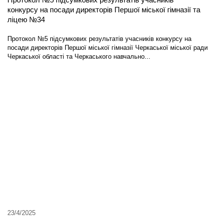
Протокол №5 підсумкових результатів учасників
конкурсу на посади директорів Першої міської гімназії та
ліцею №34
Протокол №5 підсумкових результатів учасників конкурсу на
посади директорів Першої міської гімназії Черкаської міської ради
Черкаської області та Черкаського навчально...
23/4/2025