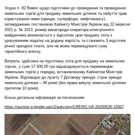
Згідно п. 82 Вимог щодо підготовки до проведення та проведення
земельних торгів для продажу земельних ділянок та набуття прав
користування ними (оренди, суперфіцію, емфітевзису),
затверджених постановою Кабінету Міністрів України від 22 вересня
2021 р. № 1013, розмір винагороди оператора електронного
майданчика визначається у відсотках ціни продажу лота з
урахуванням податку на додану вартість та становить 5 відсотків
річної орендної плати, але не може перевищувати суму
гарантійного внеску.
Витрати, здійснені на підготовку лота для продажу на земельних
торгах, у сумі 17 500,00 грн відшкодовуються переможцем
земельних торгів у порядку, встановленому Кабінетом Міністрів
України. Відповідно до пункту 7 Договору оренди, строк оренди
земельної ділянки – 49 років (без права викупу земельної ділянки
протягом 10 років).
Більш детальна інформація за посиланням:
https://auction.e-tender.ua/v2/aukciony/LRE001-UA-20250520-19367