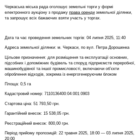
Черкаська міська рада оголошує земельні торги у формі
електронного аукціону
з продажу
права оренди
земельної ділянки,
та запрошує всіх бажаючих взяти участь у торгах.
Дата та час проведення земельних торгів: 04 липня 2025, 11:40
Адреса земельної ділянки: м. Черкаси, по вул. Петра Дорошенка
Цільове призначення: для розміщення та експлуатації основних,
підсобних і допоміжних будівель та споруд підприємств переробної,
машинобудівної та іншої промисловості, включаючи об’єкти
оброблення відходів, зокрема із енергогенеруючим блоком
Площа: 0,5 га
Кадастровий номер: 7110136400:04:001:0903
Стартова ціна: 51 793,50 грн.
Гарантійний внесок: 15 538,05 грн.
Реєстраційний внесок: 800,00 грн.
Період прийому пропозицій: 22 травня 2025, 18:00 — 03 липня 2025,
20:00