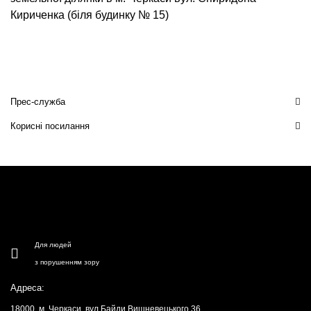
Кириченка (біля будинку № 15)
Прес-служба
Корисні посилання
Для людей
з порушенням зору
Адреса:
18000, м. Черкаси, вул.Байди Вишневецького 36