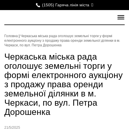
(1505) Гаряча лінія міста
Головна
|
Черкаська міська рада оголошує земельні торги у формі
електронного аукціону з продажу права оренди земельної ділянки в м.
Черкаси, по вул. Петра Дорошенка
Черкаська міська рада
оголошує земельні торги у
формі електронного аукціону
з продажу права оренди
земельної ділянки в м.
Черкаси, по вул. Петра
Дорошенка
21/5/2025