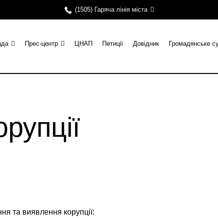
(1505) Гаряча лінія міста
ада
Прес-центр
ЦНАП
Петиції
Довідник
Громадянське с
орупції
ня та виявлення корупції: