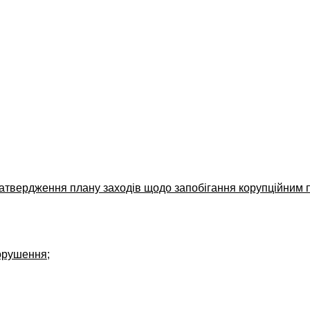
затвердження плану заходів щодо запобігання корупційни
орушення;