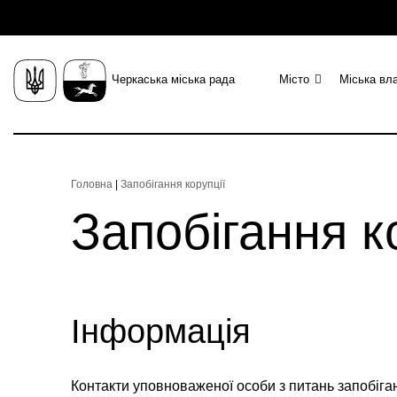
Черкаська міська рада
Місто
Міська вл
Головна
|
Запобігання корупції
Запобігання к
Інформація
Контакти уповноваженої особи з питань запобіган