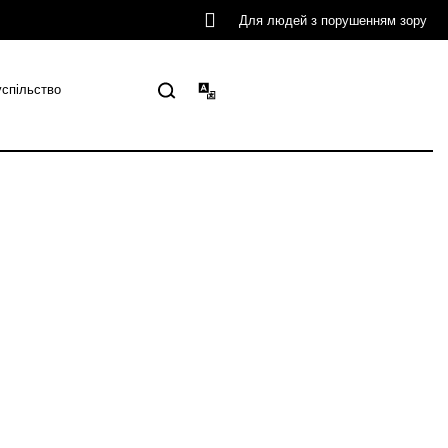
Для людей з порушенням зору
успільство