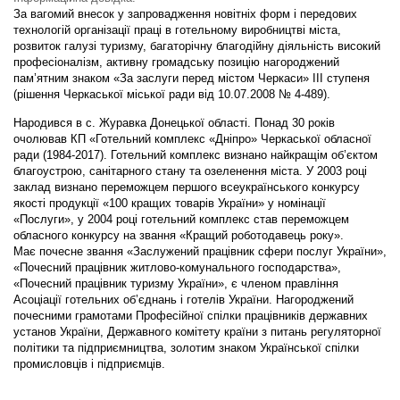
За вагомий внесок у запровадження новітніх форм і передових
технологій організації праці в готельному виробництві міста,
розвиток галузі туризму, багаторічну благодійну діяльність високий
професіоналізм, активну громадську позицію нагороджений
пам’ятним знаком «За заслуги перед містом Черкаси» III ступеня
(рішення Черкаської міської ради від 10.07.2008 № 4-489).
Народився в с. Журавка Донецької області. Понад 30 років
очолював КП «Готельний комплекс «Дніпро» Черкаської обласної
ради (1984-2017). Готельний комплекс визнано найкращім об’єктом
благоустрою, санітарного стану та озеленення міста. У 2003 році
заклад визнано переможцем першого всеукраїнського конкурсу
якості продукції «100 кращих товарів України» у номінації
«Послуги», у 2004 році готельний комплекс став переможцем
обласного конкурсу на звання «Кращий роботодавець року».
Має почесне звання «Заслужений працівник сфери послуг України»,
«Почесний працівник житлово-комунального господарства»,
«Почесний працівник туризму України», є членом правління
Асоціації готельних об’єднань і готелів України. Нагороджений
почесними грамотами Професійної спілки працівників державних
установ України, Державного комітету країни з питань регуляторної
політики та підприємництва, золотим знаком Української спілки
промисловців і підприємців.