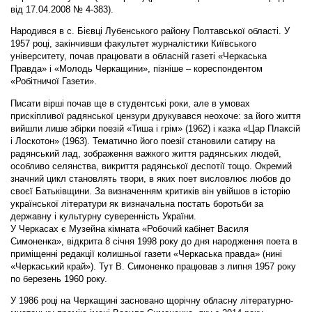
від 17.04.2008 № 4-383).
Народився в с. Бієвці Лубенського району Полтавської області. У
1957 році, закінчивши факультет журналістики Київського
університету, почав працювати в обласній газеті «Черкаська
Правда» і «Молодь Черкащини», пізніше – кореспондентом
«Робітничої Газети».
Писати вірші почав ще в студентські роки, але в умовах
прискіпливої радянської цензури друкувався неохоче: за його життя
вийшли лише збірки поезій «Тиша і грім» (1962) і казка «Цар Плаксій
і Лоскотон» (1963). Тематично його поезії становили сатиру на
радянський лад, зображення важкого життя радянських людей,
особливо селянства, викриття радянської деспотії тощо. Окремий
значний цикл становлять твори, в яких поет висловлює любов до
своєї Батьківщини. За визначенням критиків він увійшов в історію
української літератури як визначальна постать боротьби за
державну і культурну суверенність України.
У Черкасах є Музейна кімната «Робочий кабінет Василя
Симоненка», відкрита 8 січня 1998 року до дня народження поета в
приміщенні редакції колишньої газети «Черкаська правда» (нині
«Черкаський край»). Тут В. Симоненко працював з липня 1957 року
по березень 1960 року.
У 1986 році на Черкащині засновано щорічну обласну літературно-