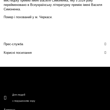
мистецьку премію імені Василя Симоненка, яку з 2014 року
перейменовано в Всеукраїнську літературну премію імені Василя
Симоненка.
Помер і похований у м. Черкаси.
Прес-служба
Корисні посилання
Для людей
з порушенням зору
Адреса: