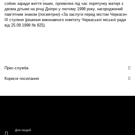
собою заради життя інших, проявлені під час порятунку матері з
двома дітьми на річці Дніпро у лютому 1998 року, нагороджений
пам’ятним знаком (посметрно) «За заслуги перед містом Черкаси»
ІІІ ступеня (рішення виконавчого комітету Черкаської міської ради
від 25.09.1998 № 825).
Прес-служба
Корисні посилання
Для людей