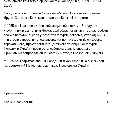
виконавчого комітету Черкаської міської ради від 26.09.1987 № 2-
20/5).
Народився в м. Конотоп Сумської області. Воював на фронтах
Другої Світової війни, мав численні військові нагороди.
У 1955 році закінчив Київський медичний інститут. Завідувач
хірургічним відділенням Черкаської обласної лікарні. За час роботи
зробив вагомий внесок у розвиток хірургії, зокрема, став одним із
ініціаторів створення спеціалізованих центрів хірургії: опікового,
торакального, проктологічного, дитячого та судинної хірургії.
Першим в Україні провів органозбережувальну операцію.
Прихильник запровадження новітніх методів і розробок у хірургії.
У 1985 році отримав звання Народний лікар України, а в 1995 році
нагороджений Почесною відзнакою Президента України.
Прес-служба
Корисні посилання