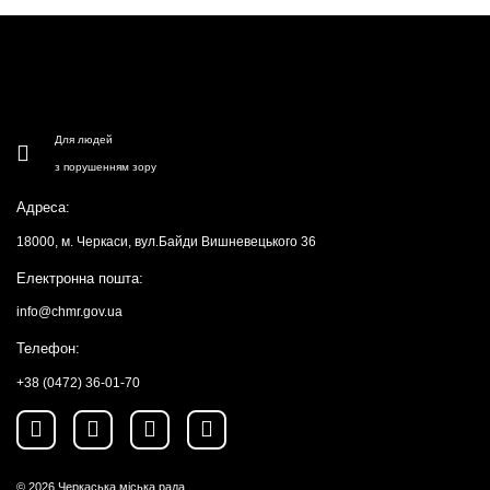
Для людей
з порушенням зору
Адреса:
18000, м. Черкаси, вул.Байди Вишневецького 36
Електронна пошта:
info@chmr.gov.ua
Телефон:
+38 (0472) 36-01-70
© 2026
Черкаська міська рада