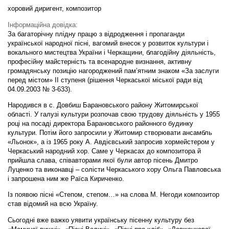
хоровий диригент, композитор
Інформаційна довідка:
За багаторічну плідну працю з відродження і пропаганди
української народної пісні, вагомий внесок у розвиток культури і
вокального мистецтва України і Черкащини, благодійну діяльність,
професійну майстерність та всенародне визнання, активну
громадянську позицію нагороджений пам’ятним знаком «За заслуги
перед містом» II ступеня (рішення Черкаської міської ради від
04.09.2003 № 3-633).
Народився в с. Довбиш Барановського району Житомирської
області. У галузі культури розпочав свою трудову діяльність у 1955
році на посаді директора Барановського районного будинку
культури. Потім його запросили у Житомир створювати ансамбль
«Льонок», а із 1965 року А. Авдієвський запросив хормейстером у
Черкаський народний хор. Саме у Черкасах до композитора й
прийшла слава, співавторами якої були автор пісень Дмитро
Луценко та виконавці – солісти Черкаського хору Ольга Павловська
і запрошена ним же Раїса Кириченко.
Із появою пісні «Степом, степом…» на слова М. Негоди композитор
став відомий на всю Україну.
Сьогодні вже важко уявити українську пісенну культуру без