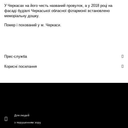
У Черкасах на його честь названий провулок, а у 2018 році на
фасаді будівлі Черкаської обласної філармонії встановлено
меморіальну дошку.
Помер і похований у м. Черкаси.
Прес-служба
Корисні посилання
Для людей
з порушенням зору