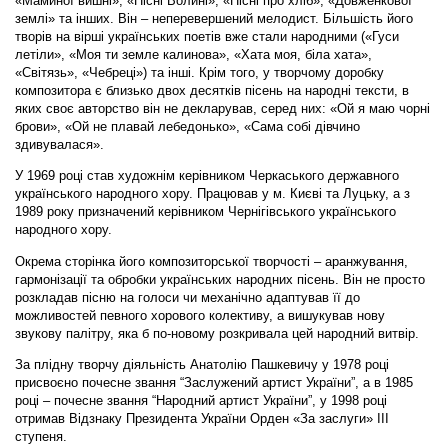
«Маминої вишні», «Пісні Волині», «Пісні про хліб», «Довженкової
землі» та інших. Він – неперевершений мелодист. Більшість його
творів на вірші українських поетів вже стали народними («Гуси
летіли», «Моя ти земле калинова», «Хата моя, біла хата»,
«Світязь», «Чебреці») та інші. Крім того, у творчому доробку
композитора є близько двох десятків пісень на народні тексти, в
яких своє авторство він не декларував, серед них: «Ой я маю чорні
брови», «Ой не плавай лебедонько», «Сама собі дівчино
здивувалася».
У 1969 році став художнім керівником Черкаського державного
українського народного хору. Працював у м. Києві та Луцьку, а з
1989 року призначений керівником Чернігівського українського
народного хору.
Окрема сторінка його композиторської творчості – аранжування,
гармонізації та обробки українських народних пісень. Він не просто
розкладав пісню на голоси чи механічно адаптував її до
можливостей певного хорового колективу, а вишукував нову
звукову палітру, яка б по-новому розкривала цей народний витвір.
За плідну творчу діяльність Анатолію Пашкевичу у 1978 році
присвоєно почесне звання “Заслужений артист України”, а в 1985
році – почесне звання “Народний артист України”, у 1998 році
отримав Відзнаку Президента України Орден «За заслуги» ІІІ
ступеня.