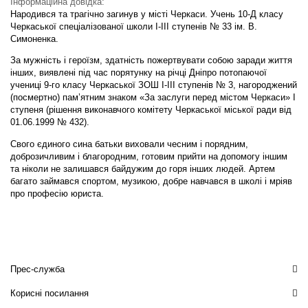
Інформаційна довідка:
Народився та трагічно загинув у місті Черкаси. Учень 10-Д класу
Черкаської спеціалізованої школи I-III ступенів № 33 ім. В.
Симоненка.
За мужність і героїзм, здатність пожертвувати собою заради життя
інших, виявлені під час порятунку на річці Дніпро потопаючої
учениці 9-го класу Черкаської ЗОШ I-III ступенів № 3, нагороджений
(посмертно) пам’ятним знаком «За заслуги перед містом Черкаси» I
ступеня (рішення виконавчого комітету Черкаської міської ради від
01.06.1999 № 432).
Свого єдиного сина батьки виховали чесним і порядним,
доброзичливим і благородним, готовим прийти на допомогу іншим
та ніколи не залишався байдужим до горя інших людей. Артем
багато займався спортом, музикою, добре навчався в школі і мріяв
про професію юриста.
Прес-служба
Корисні посилання