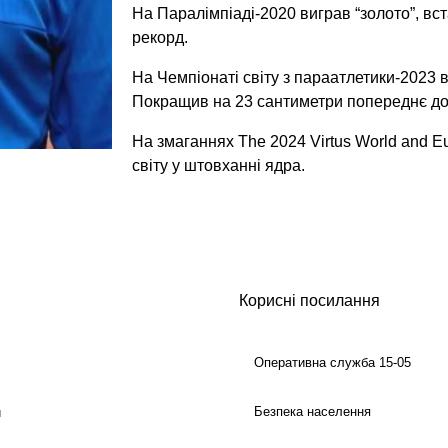
На Паралімпіаді-2020 виграв “золото”, в
рекорд.
На Чемпіонаті світу з параатлетики-2023 
Покращив на 23 сантиметри попереднє до
На змаганнях The 2024 Virtus World and Eu
світу у штовханні ядра.
Корисні посилання
Оперативна служба 15-05
Безпека населення
й