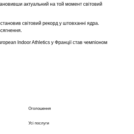
становивши актуальний на той момент світовий
встановив світовий рекорд у штовханні ядра.
сягнення.
ropean Indoor Athletics у Франції став чемпіоном
Оголошення
Усі послуги