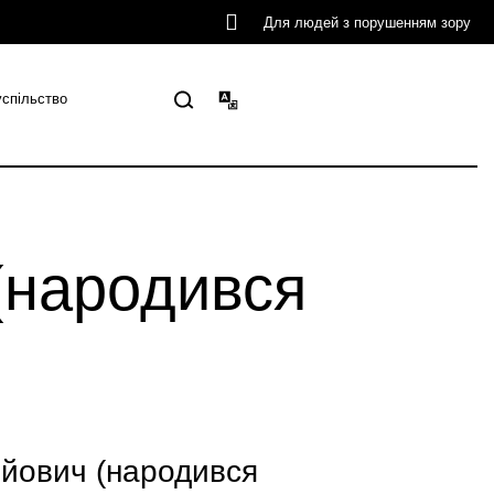
Для людей з порушенням зору
успільство
(народився
йович (народився