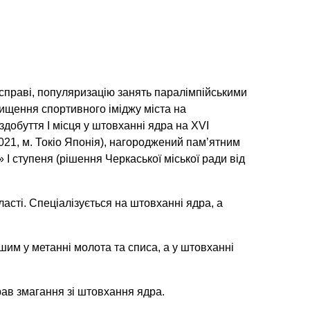
й справі, популяризацію занять паралімпійськими
вищення спортивного іміджу міста на
здобуття І місця у штовханні ядра на ХVІ
2021, м. Токіо Японія), нагороджений пам’ятним
І ступеня (рішення Черкаської міської ради від
асті. Спеціалізується на штовханні ядра, а
им у метанні молота та списа, а у штовханні
рав змагання зі штовхання ядра.