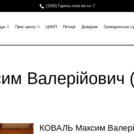
(1505) Гаряча лінія міста
ада
Прес-центр
ЦНАП
Петиції
Довідник
Громадянське с
м Валерійович 
КОВАЛЬ Максим Валері