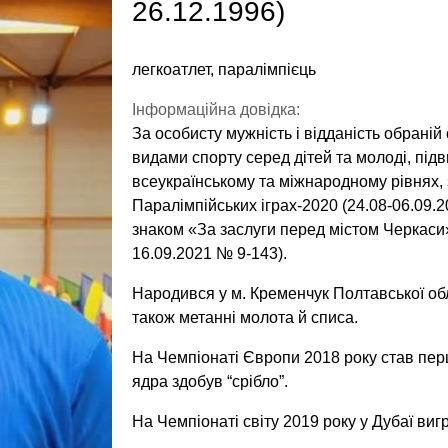
26.12.1996)
легкоатлет, паралімпієць
Інформаційна довідка:
За особисту мужність і відданість обрані
видами спорту серед дітей та молоді, під
всеукраїнському та міжнародному рівнях, 
Паралімпійських іграх-2020 (24.08-06.09.
знаком «За заслуги перед містом Черкаси» 
16.09.2021 № 9-143).
Народився у м. Кременчук Полтавської обл
також метанні молота й списа.
На Чемпіонаті Європи 2018 року став перш
ядра здобув “срібло”.
На Чемпіонаті світу 2019 року у Дубаї виг