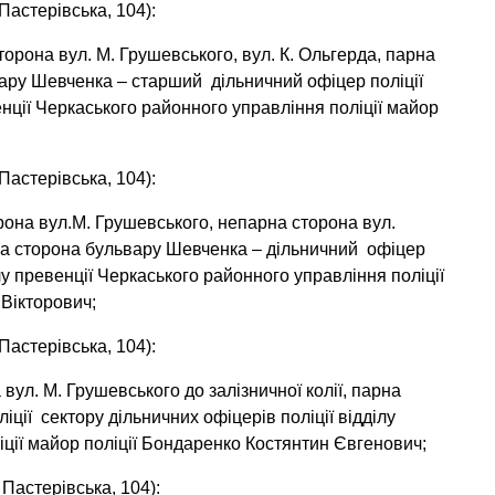
Пастерівська, 104):
орона вул. М. Грушевського, вул. К. Ольгерда, парна
вару Шевченка – старший дільничний офіцер поліції
енції Черкаського районного управління поліції майор
Пастерівська, 104):
она вул.М. Грушевського, непарна сторона вул.
рна сторона бульвару Шевченка – дільничний офіцер
ілу превенції Черкаського районного управління поліції
Вікторович;
Пастерівська, 104):
вул. М. Грушевського до залізничної колії, парна
ції сектору дільничних офіцерів поліції відділу
іції майор поліції Бондаренко Костянтин Євгенович;
Пастерівська, 104):