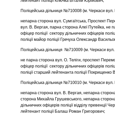
лейтенант поліції Ключка Віталій Юрійович;
Поліцейська дільниця №710008 (м. Черкаси вул. 
непарна сторона вул. Сумгаїтська, Проспект Пере
вул. В. Вергая, парна сторона Алеї Путейка, не 
офіцер поліції сектору дільничних офіцерів полі
поліції майор поліції Гречуха Олександр Васильо
Поліцейська дільниця №710009 (м. Черкаси вул. 
не парна сторона вул. О. Теліги, проспект Перем
офіцер поліції сектору дільничних офіцерів полі
поліції старший лейтенанта поліції Покрищенко 
Поліцейська дільниця №710010 (м. Черкаси вул. 
непарна сторона вул. В. Вергая, непарна сторона
сторона Михайла Грушевського, непарна сторона 
дільничних офіцерів поліції відділу превенції Ч
лейтенант поліції Балаш Роман Григорович;