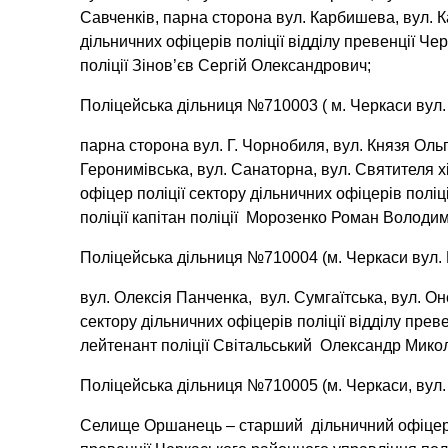
Савченків, парна сторона вул. Карбишева, вул. К
дільничних офіцерів поліції відділу превенції Че
поліції Зінов’єв Сергій Олександрович;
Поліцейська дільниця №710003 ( м. Черкаси вул. 
парна сторона вул. Г. Чорнобиля, вул. Князя Ольг
Геронимівська, вул. Санаторна, вул. Святителя х
офіцер поліції сектору дільничних офіцерів поліц
поліції капітан поліції Морозенко Роман Володи
Поліцейська дільниця №710004 (м. Черкаси вул. 
вул. Олексія Панченка, вул. Сумгаїтська, вул. Он
сектору дільничних офіцерів поліції відділу прев
лейтенант поліції Світальський Олександр Мико
Поліцейська дільниця №710005 (м. Черкаси, вул. 
Селище Оршанець – старший дільничний офіцер по