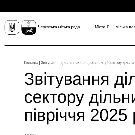
Черкаська міська рада
Місто
Міська вл
Головна
|
Звітування дільничних офіцерів поліції сектору дільничн
Звітування ді
сектору дільни
півріччя 2025