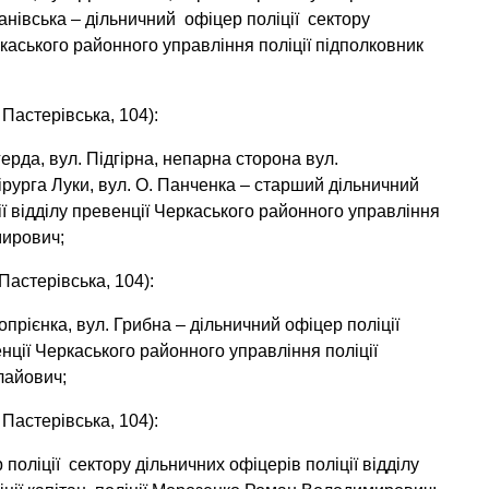
анівська – дільничний офіцер поліції сектору
ркаського районного управління поліції підполковник
Пастерівська, 104):
ерда, вул. Підгірна, непарна сторона вул.
ірурга Луки, вул. О. Панченка – старший дільничний
ії відділу превенції Черкаського районного управління
мирович;
Пастерівська, 104):
опрієнка, вул. Грибна – дільничний офіцер поліції
енції Черкаського районного управління поліції
лайович;
Пастерівська, 104):
ліції сектору дільничних офіцерів поліції відділу