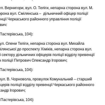
. Вернигори, вул. О. Теліги, непарна сторона вул. М.
торона вул. Смілянська – дільничний офіцер поліції
енції Черкаського районного управління поліції
вич:
Пастерівська, 104):
ул. Олени Теліги, непарна сторона вул. Михайла
мілянської до проспекту Хіміків, непарна сторона вул.
сектору дільничних офіцерів поліції відділу превенції
н поліції Петрович Олександр Ігорович;
Пастерівська, 104):
 вул. В. Чорновола, провулок Комунальний – старший
церів поліції відділу превенції Черкаського районного
сандр Ігорович;
Пастерівська, 104):