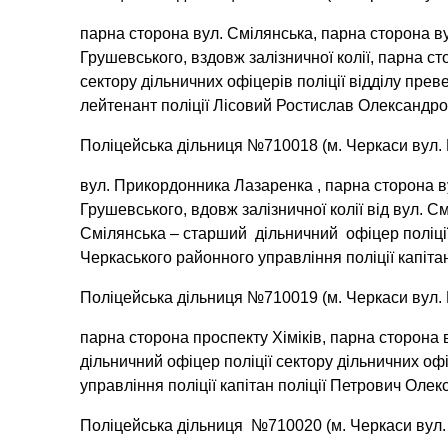
парна сторона вул. Смілянська, парна сторона вул
Грушевського, вздовж залізничної колії, парна с
сектору дільничних офіцерів поліції відділу прев
лейтенант поліції Лісовий Ростислав Олександро
Поліцейська дільниця №710018 (м. Черкаси вул. 
вул. Прикордонника Лазаренка , парна сторона в
Грушевського, вдовж залізничної колії від вул. С
Смілянська – старший дільничний офіцер поліції 
Черкаського районного управління поліції капіта
Поліцейська дільниця №710019 (м. Черкаси вул. 
парна сторона проспекту Хіміків, парна сторона
дільничний офіцер поліції сектору дільничних офі
управління поліції капітан поліції Петрович Олек
Поліцейська дільниця №710020 (м. Черкаси вул. 