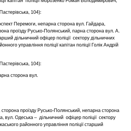
іції капітан поліції Морозенко Роман Володимирович;
Пастерівська, 104):
роспект Перемоги, непарна сторона вул. Гайдара,
рона проїзду Русько-Полянський, парна сторона вул. А.
арший дільничний офіцер поліції сектору дільничних
йонного управління поліції капітан поліції Голік Андрій
Пастерівська, 104):
арна сторона вул.
а сторона проїзду Русько-Полянський, непарна сторона
ка, вул. Одеська – дільничний офіцер поліції сектору
еркаського районного управління поліції старший