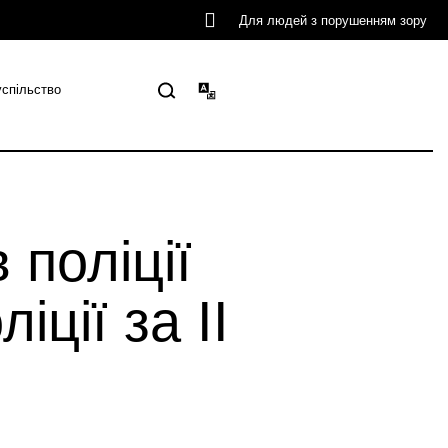
Для людей з порушенням зору
успільство
 поліції
ції за ІІ