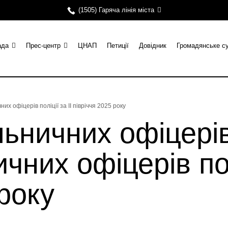
(1505) Гаряча лінія міста
ада
Прес-центр
ЦНАП
Петиції
Довідник
Громадянське с
их офіцерів поліції за ІІ півріччя 2025 року
льничних офіцерів
чних офіцерів полі
 року