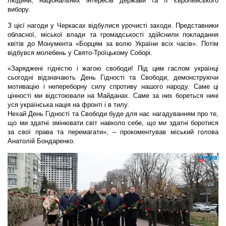
людини, національних інтересів держави та її європейського
вибору.
З цієї нагоди у Черкасах відбулися урочисті заходи. Представники
обласної, міської влади та громадськості здійснили покладання
квітів до Монумента «Борцям за волю України всіх часів». Потім
відбувся молебень у Свято-Троїцькому Соборі.
«Заряджені гідністю і жагою свободи! Під цим гаслом українці
сьогодні відзначають День Гідності та Свободи, демонструючи
мотивацію і непереборну силу спротиву нашого народу. Саме ці
цінності ми відстоювали на Майданах. Саме за них бореться нині
уся українська нація на фронті і в тилу.
Нехай День Гідності та Свободи буде для нас нагадуванням про те,
що ми здатні змінювати світ навколо себе, що ми здатні боротися
за свої права та перемагати», – прокоментував міський голова
Анатолій Бондаренко.