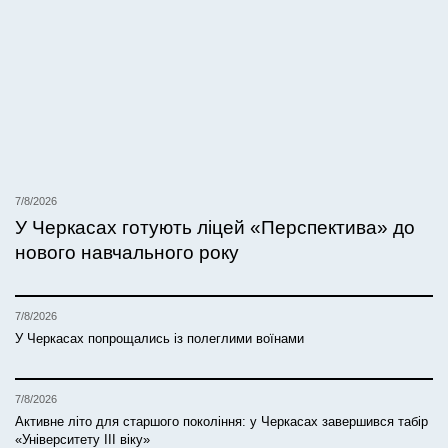
7/8/2026
У Черкасах готують ліцей «Перспектива» до
нового навчального року
7/8/2026
У Черкасах попрощались із полеглими воїнами
7/8/2026
Активне літо для старшого покоління: у Черкасах завершився табір
«Університету ІІІ віку»