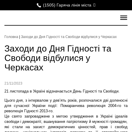
(1505) Гаряча лінія міста
Головна
|
Заходи до Дня Гідності та Свободи відбулися у Черкасах
Заходи до Дня Гідності та
Свободи відбулися у
Черкасах
21/11/2023
21 листопада в Україні відзначається День Гідності та Свободи.
Цього дня, з інтервалом у дев’ять років, розпочалися дві доленосні
для сучасної України події: Помаранчева революція 2004-го та
революція Гідності 2013-го.
Це свято запроваджене з метою утвердження в Україні ідеалів
свободи і демократії, вшанування патріотизму й мужності громадян,
які стали на захист демократичних цінностей, прав і свобод