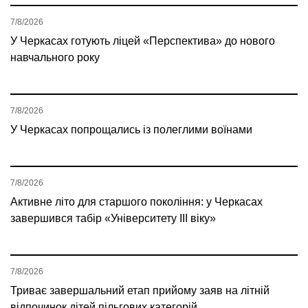
7/8/2026
У Черкасах готують ліцей «Перспектива» до нового
навчального року
7/8/2026
У Черкасах попрощались із полеглими воїнами
7/8/2026
Активне літо для старшого покоління: у Черкасах
завершився табір «Університету ІІІ віку»
7/8/2026
Триває завершальний етап прийому заяв на літній
відпочинок дітей пільгових категорій