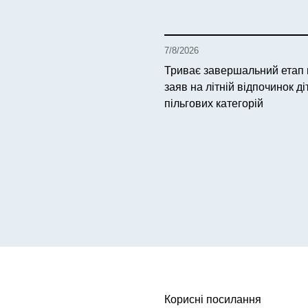
7/8/2026
Триває завершальний етап
заяв на літній відпочинок ді
пільгових категорій
Корисні посилання