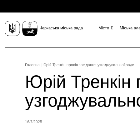
Черкаська міська рада
Місто
Міська вл
Головна
|
Юрій Тренкін провів засідання узгоджувальної ради
Юрій Тренкін 
узгоджувальн
16/7/2025