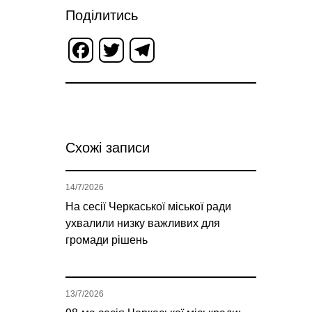
Поділитись
Facebook
Twitter
Telegram
Схожі записи
14/7/2026
На сесії Черкаської міської ради
ухвалили низку важливих для
громади рішень
13/7/2026