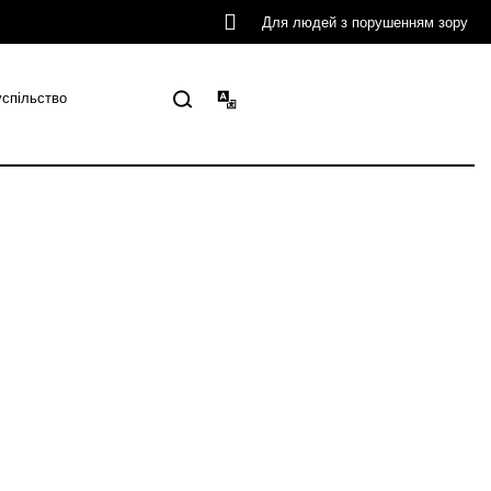
Для людей з порушенням зору
успільство