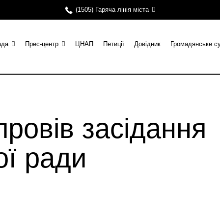
(1505) Гаряча лінія міста
ада
Прес-центр
ЦНАП
Петиції
Довідник
Громадянське с
провів засідання
ої ради