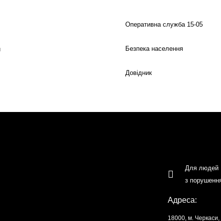
Оперативна служба 15-05
Безпека населення
й
Довідник
Для людей
з порушенн
Адреса:
18000, м. Черкаси