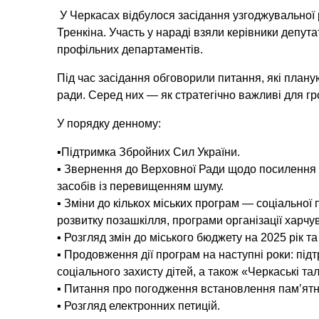
У Черкасах відбулося засідання узгоджувальної 
Тренкіна. Участь у нараді взяли керівники депут
профільних департаментів.
Під час засідання обговорили питання, які планую
ради. Серед них — як стратегічно важливі для гро
У порядку денному:
▪Підтримка Збройних Сил України.
▪ Звернення до Верховної Ради щодо посилення 
засобів із перевищенням шуму.
▪ Зміни до кількох міських програм — соціальної 
розвитку позашкілля, програми організації харчу
▪ Розгляд змін до міського бюджету на 2025 рік т
▪ Продовження дії програм на наступні роки: під
соціального захисту дітей, а також «Черкаські та
▪ Питання про погодження встановлення памʼятн
▪ Розгляд електронних петицій.