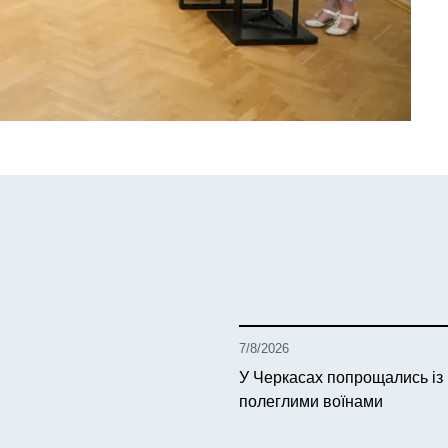
7/8/2026
У Черкасах попрощались із
полеглими воїнами