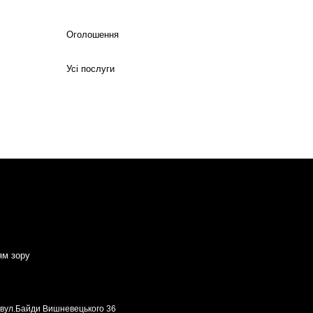
Оголошення
Усі послуги
ям зору
, вул.Байди Вишневецького 36