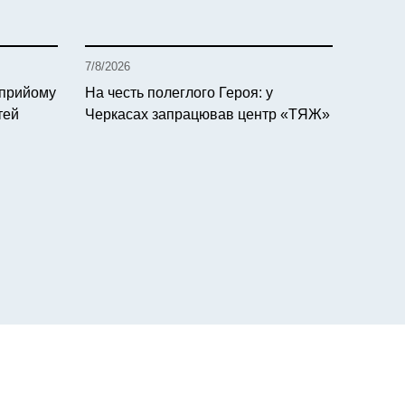
7/8/2026
 прийому
На честь полеглого Героя: у
тей
Черкасах запрацював центр «ТЯЖ»