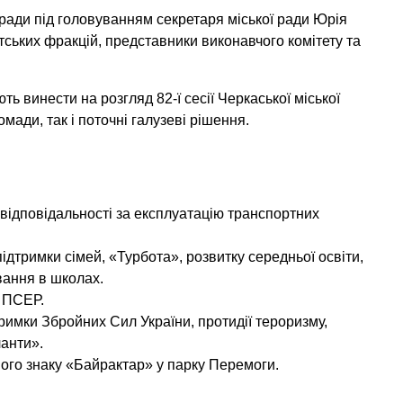
ради під головуванням секретаря міської ради Юрія
атських фракцій, представники виконавчого комітету та
ть винести на розгляд 82-ї сесії Черкаської міської
мади, так і поточні галузеві рішення.
відповідальності за експлуатацію транспортних
підтримки сімей, «Турбота», розвитку середньої освіти,
вання в школах.
а ПСЕР.
тримки Збройних Сил України, протидії тероризму,
ланти».
ого знаку «Байрактар» у парку Перемоги.