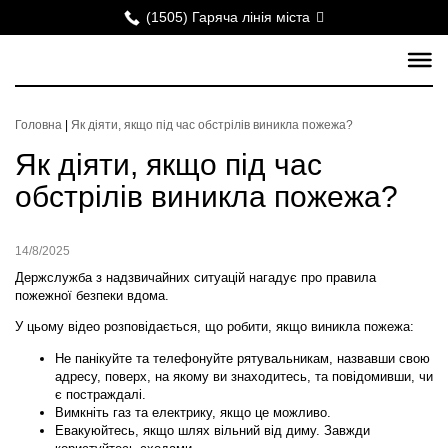
(1505) Гаряча лінія міста
Головна
|
Як діяти, якщо під час обстрілів виникла пожежа?
Як діяти, якщо під час
обстрілів виникла пожежа?
14/8/2025
Держслужба з надзвичайних ситуацій нагадує про правила
пожежної безпеки вдома.
У цьому відео розповідається, що робити, якщо виникла пожежа:
Не панікуйте та телефонуйте рятувальникам, назвавши свою
адресу, поверх, на якому ви знаходитесь, та повідомивши, чи
є постраждалі.
Вимкніть газ та електрику, якщо це можливо.
Евакуюйтесь, якщо шлях вільний від диму. Завжди