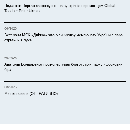
Педагогів Черкас запрошують на зустріч із переможцем Global
Teacher Prize Ukraine
6/8/2026
Ветерани МСК «Дніпро» здобули бронзу чемпіонату України з пара
стрільби з лука
6/8/2026
Анатолій Бондаренко проінспектував благоустрій парку «Сосновий
бір»
6/8/2026
Міські новини (ОПЕРАТИВНО)