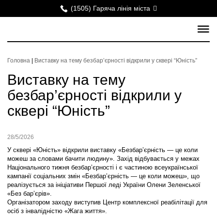
(1505) Гаряча лінія міста
Головна
|
Виставку на тему безбар’єрності відкрили у сквері “Юність”
Виставку на тему
безбар’єрності відкрили у
сквері “Юність”
28/5/2026
У сквері «Юність» відкрили виставку «Безбар’єрність — це коли
можеш за словами бачити людину». Захід відбувається у межах
Національного тижня безбар’єрності і є частиною всеукраїнської
кампанії соціальних змін «Безбар’єрність — це коли можеш», що
реалізується за ініціативи Першої леді України Олени Зеленської
«Без бар’єрів».
Організатором заходу виступив Центр комплексної реабілітації для
осіб з інвалідністю «Жага життя».