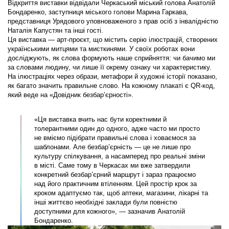
Відкриття виставки відвідали Черкаський міський голова Анатолій
Бондаренко, заступниця міського голови Марина Гаркава,
представниця Урядового уповноваженого з прав осіб з інвалідністю
Наталія Капустян та інші гості.
Ця виставка — арт-проєкт, що містить серію ілюстрацій, створених
українськими митцями та мисткинями. У своїх роботах вони
досліджують, як слова формують наше сприйняття: чи бачимо ми
за словами людину, чи лише її окрему ознаку чи характеристику.
На ілюстраціях через образи, метафори й художні історії показано,
як багато значить правильне слово. На кожному плакаті є QR-код,
який веде на «Довідник безбар’єрності».
«Ця виставка вчить нас бути коректними й
толерантними один до одного, адже часто ми просто
не вміємо підібрати правильні слова і ховаємося за
шаблонами. Але безбар’єрність — це не лише про
культуру спілкування, а насамперед про реальні зміни
в місті. Саме тому в Черкасах ми вже затвердили
конкретний безбар’єрний маршрут і зараз працюємо
над його практичним втіленням. Цей простір крок за
кроком адаптуємо так, щоб аптеки, магазини, лікарні та
інші життєво необхідні заклади були повністю
доступними для кожного», — зазначив Анатолій
Бондаренко.