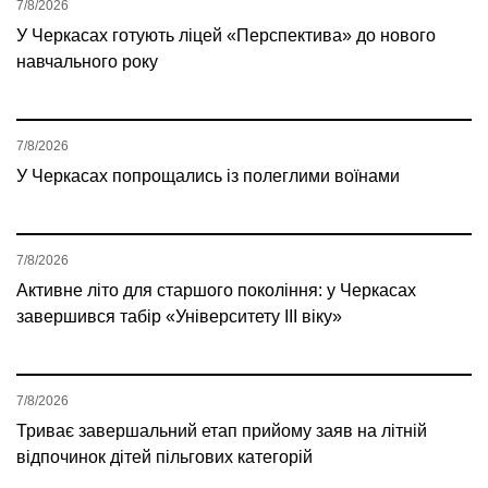
7/8/2026
У Черкасах готують ліцей «Перспектива» до нового
навчального року
7/8/2026
У Черкасах попрощались із полеглими воїнами
7/8/2026
Активне літо для старшого покоління: у Черкасах
завершився табір «Університету ІІІ віку»
7/8/2026
Триває завершальний етап прийому заяв на літній
відпочинок дітей пільгових категорій