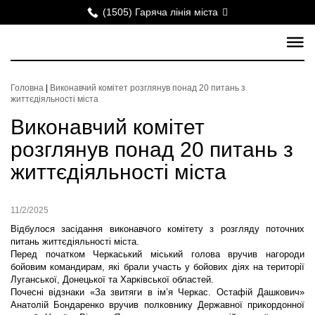
(1505) Гаряча лінія міста
Головна
|
Виконавчий комітет розглянув понад 20 питань з
життєдіяльності міста
Виконавчий комітет
розглянув понад 20 питань з
життєдіяльності міста
11/2/2025
Відбулося засідання виконавчого комітету з розгляду поточних
питань життєдіяльності міста.
Перед початком Черкаський міський голова вручив нагороди
бойовим командирам, які брали участь у бойових діях на території
Луганської, Донецької та Харківської областей.
Почесні відзнаки «За звитяги в ім’я Черкас. Остафій Дашкович»
Анатолій Бондаренко вручив полковнику Державної прикордонної