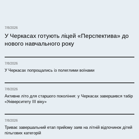
7/8/2026
У Черкасах готують ліцей «Перспектива» до
нового навчального року
7/8/2026
У Черкасах попрощались із полеглими воїнами
7/8/2026
Активне літо для старшого покоління: у Черкасах завершився табір
«Університету ІІІ віку»
7/8/2026
Триває завершальний етап прийому заяв на літній відпочинок дітей
пільгових категорій