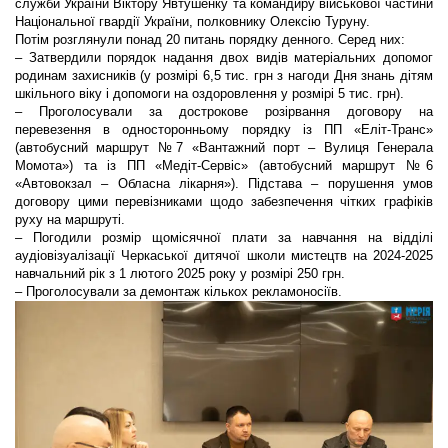
служби України Віктору Явтушенку та командиру військової частини
Національної гвардії України, полковнику Олексію Туруну.
Потім розглянули понад 20 питань порядку денного. Серед них:
– Затвердили порядок надання двох видів матеріальних допомог
родинам захисників (у розмірі 6,5 тис. грн з нагоди Дня знань дітям
шкільного віку і допомоги на оздоровлення у розмірі 5 тис. грн).
– Проголосували за дострокове розірвання договору на
перевезення в односторонньому порядку із ПП «Еліт-Транс»
(автобусний маршрут №7 «Вантажний порт – Вулиця Генерала
Момота») та із ПП «Медіт-Сервіс» (автобусний маршрут №6
«Автовокзал – Обласна лікарня»). Підстава – порушення умов
договору цими перевізниками щодо забезпечення чітких графіків
руху на маршруті.
– Погодили розмір щомісячної плати за навчання на відділі
аудіовізуалізації Черкаської дитячої школи мистецтв на 2024-2025
навчальний рік з 1 лютого 2025 року у розмірі 250 грн.
– Проголосували за демонтаж кількох рекламоносіїв.