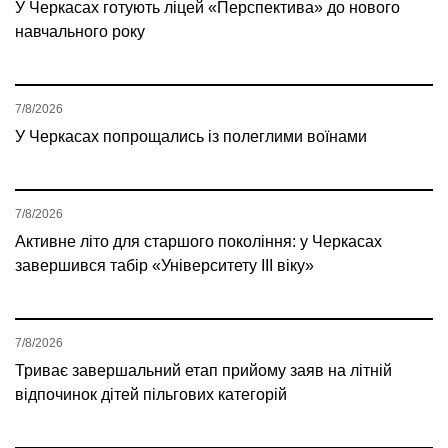
У Черкасах готують ліцей «Перспектива» до нового
навчального року
7/8/2026
У Черкасах попрощались із полеглими воїнами
7/8/2026
Активне літо для старшого покоління: у Черкасах
завершився табір «Університету ІІІ віку»
7/8/2026
Триває завершальний етап прийому заяв на літній
відпочинок дітей пільгових категорій