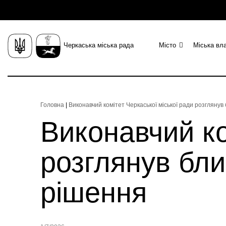
Черкаська міська рада
Місто
Міська вл
Головна
|
Виконавчий комітет Черкаської міської ради розглянув
Виконавчий ко
розглянув бли
рішення