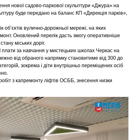
ння нової садово-паркової скульптури «Джура» на
ьптуру буде передано на баланс КП «Дирекція парків»,
ік об’єктів вулично-дорожньої мережі, на яких
монт. Оновлений перелік дасть змогу оперативніше
тану міських доріг.
плати за навчання у мистецьких школах Черкас на
лежно від обраного напрямку становитиме від 300 до
атегорій, зокрема і діти внутрішньо переміщених осіб
вно.
обіт з капремонту ліфтів ОСББ, знесення низки