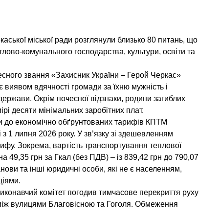
каської міської ради розглянули близько 80 питань, що
тлово-комунального господарства, культури, освіти та
сного звання «Захисник України – Герой Черкас»
 виявом вдячності громади за їхню мужність і
держави. Окрім почесної відзнаки, родини загиблих
рі десяти мінімальних заробітних плат.
ни до економічно обґрунтованих тарифів КПТМ
з 1 липня 2026 року. У зв’язку зі здешевленням
ифу. Зокрема, вартість транспортування теплової
на 49,35 грн за Гкал (без ПДВ) – із 839,42 грн до 790,07
анови та інші юридичні особи, які не є населенням,
ціями.
иконавчий комітет погодив тимчасове перекриття руху
між вулицями Благовісною та Гоголя. Обмеження