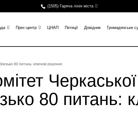
(1505) Гаряча лінія міста
ада
Прес-центр
ЦНАП
Петиції
Довідник
Громадянське с
 близько 80 питань: ключові рішення
мітет Черкаської
зько 80 питань: 