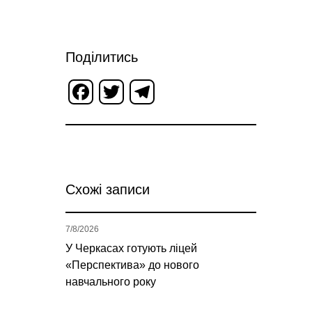
Поділитись
Facebook
Twitter
Telegram
Схожі записи
7/8/2026
У Черкасах готують ліцей
«Перспектива» до нового
навчального року