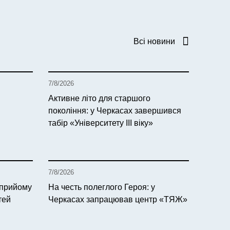
Всі новини
7/8/2026
Активне літо для старшого
покоління: у Черкасах завершився
табір «Університету ІІІ віку»
7/8/2026
 прийому
На честь полеглого Героя: у
тей
Черкасах запрацював центр «ТЯЖ»