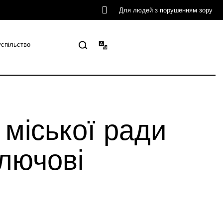
Для людей з порушенням зору
успільство
 міської ради
ключові