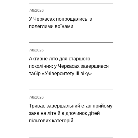
7/8/2026
У Черкасах попрощались із
полеглими воїнами
7/8/2026
Активне літо для старшого
покоління: у Черкасах завершився
табір «Університету ІІІ віку»
7/8/2026
Триває завершальний етап прийому
заяв на літній відпочинок дітей
пільгових категорій