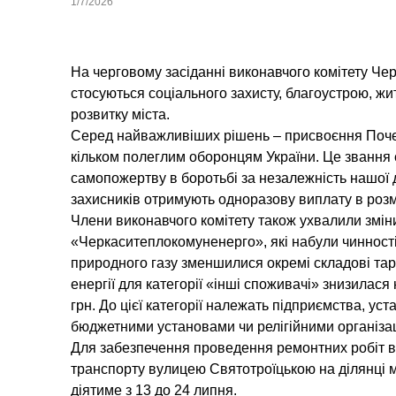
1/7/2026
На черговому засіданні виконавчого комітету Чер
стосуються соціального захисту, благоустрою, жи
розвитку міста.
Серед найважливіших рішень – присвоєння Поче
кільком полеглим оборонцям України. Це звання є
самопожертву в боротьбі за незалежність нашої 
захисників отримують одноразову виплату в розмі
Члени виконавчого комітету також ухвалили змі
«Черкаситеплокомуненерго», які набули чинності 
природного газу зменшилися окремі складові тар
енергії для категорії «інші споживачі» знизилася 
грн. До цієї категорії належать підприємства, уст
бюджетними установами чи релігійними організа
Для забезпечення проведення ремонтних робіт в
транспорту вулицею Святотроїцькою на ділянці 
діятиме з 13 до 24 липня.