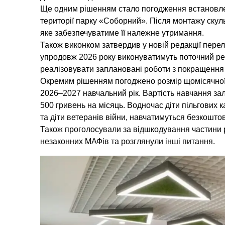
Ще одним рішенням стало погодження встановле
території парку «Соборний». Після монтажу скул
яке забезпечуватиме її належне утримання.
Також виконком затвердив у новій редакції перел
упродовж 2026 року виконуватимуть поточний ре
реалізовувати заплановані роботи з покращення с
Окремим рішенням погоджено розмір щомісячної 
2026–2027 навчальний рік. Вартість навчання за
500 гривень на місяць. Водночас діти пільгових к
та діти ветеранів війни, навчатимуться безкошто
Також проголосували за відшкодування частини р
незаконних МАФів та розглянули інші питання.