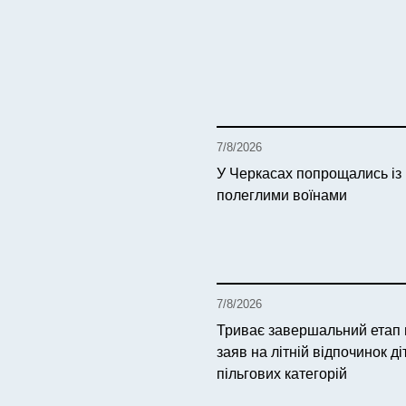
7/8/2026
У Черкасах попрощались із
полеглими воїнами
7/8/2026
Триває завершальний етап
заяв на літній відпочинок ді
пільгових категорій