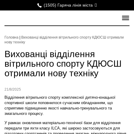
(1505) Гаряча лінія міста
Головна
|
Вихованці відділення вітрильного спорту КДЮСШ отримали
нову техніку
Вихованці відділення
вітрильного спорту КДЮСШ
отримали нову техніку
21/8/2025
Відділення вітрильного спорту комплексної дитячо-юнацької
спортивної школи поповнилося сучасним обладнанням, що
сприятиме підвищенню якості навчально-тренувального та
змагального процесу.
У рамках оновлення матеріально-технічної бази для відділення
передали три яхти класу ILCA, які широко застосовуються для
підготовки спортсменів та проведення змагань міжнародного рівня.