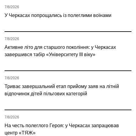
7/8/2026
У Черкасах попрощались із полеглими воїнами
7/8/2026
Активне літо для старшого покоління: у Черкасах
завершився табір «Університету ІІІ віку»
7/8/2026
Триває завершальний етап прийому заяв на літній
відпочинок дітей пільгових категорій
7/8/2026
На честь полеглого Героя: у Черкасах запрацював
центр «ТЯЖ»