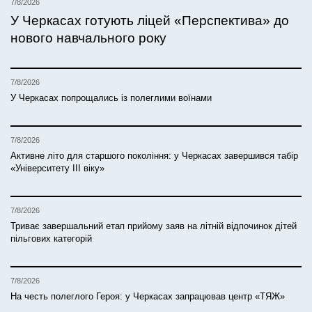
7/8/2026
У Черкасах готують ліцей «Перспектива» до
нового навчального року
7/8/2026
У Черкасах попрощались із полеглими воїнами
7/8/2026
Активне літо для старшого покоління: у Черкасах завершився табір
«Університету ІІІ віку»
7/8/2026
Триває завершальний етап прийому заяв на літній відпочинок дітей
пільгових категорій
7/8/2026
На честь полеглого Героя: у Черкасах запрацював центр «ТЯЖ»