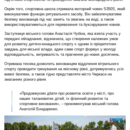
Окрім того, спортивна школа отримала моторний човен S350S, який
виконуватиме функцію рятувального засобу. Він забезпечуватиме
безпеку вихованців під час занять та змагань на воді, а також
використовуватиметься для перевезення та буксирування човнів.
Заступниця міського голови Анастасія Чубіна, яка взяла участь у
передачі обладнання, відзначила, що створення належних умов
для розвитку дитячо-юнацького спорту є одним із пріоритетних
завдань для міської влади, адже саме спорт формує у молоді
відповідальність, витривалість та прагнення до нових досягнень.
Отримана техніка дозволить вихованцям відділення вітрильного
спорту проводити тренування на якісному рівні, дотримуючись усіх
вимог безпеки, а також гідно представляти місто Черкаси на
змаганнях різного рівня.
«Продовжуємо дбати про розвиток освіти у місті, про
наших талановитих дітей, їх фізичний розвиток та
спортивне виховання», – прокоментував міський голова
Анатолій Бондаренко.