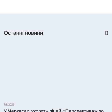
Останні новини
Всі новини
7/8/2026
У Черкасах готують ліцей «Перспектива» до