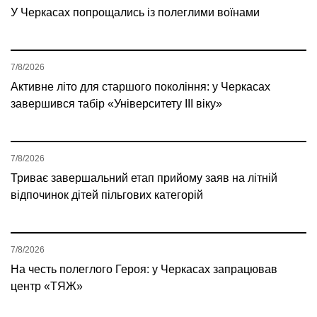
У Черкасах попрощались із полеглими воїнами
7/8/2026
Активне літо для старшого покоління: у Черкасах
завершився табір «Університету ІІІ віку»
7/8/2026
Триває завершальний етап прийому заяв на літній
відпочинок дітей пільгових категорій
7/8/2026
На честь полеглого Героя: у Черкасах запрацював
центр «ТЯЖ»