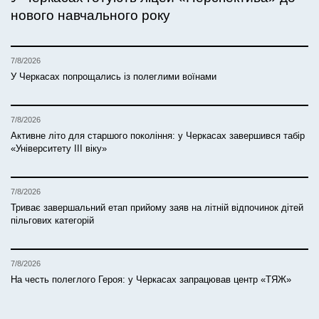
нового навчального року
7/8/2026
У Черкасах попрощались із полеглими воїнами
7/8/2026
Активне літо для старшого покоління: у Черкасах завершився табір
«Університету ІІІ віку»
7/8/2026
Триває завершальний етап прийому заяв на літній відпочинок дітей
пільгових категорій
7/8/2026
На честь полеглого Героя: у Черкасах запрацював центр «ТЯЖ»