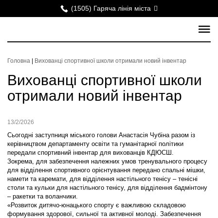
(1505) Гаряча лінія міста
Головна
|
Вихованці спортивної школи отримали новий інвентар
Вихованці спортивної школи
отримали новий інвентар
13/2/2026
Сьогодні заступниця міського голови
Анастасія Чубіна
разом із
керівництвом департаменту освіти та гуманітарної політики
передали спортивний інвентар для вихованців КДЮСШ.
Зокрема, для забезпечення належних умов тренувального процесу
для відділення спортивного орієнтування передано спальні мішки,
намети та каремати, для відділення настільного тенісу – тенісні
столи та кульки для настільного тенісу, для відділення бадмінтону
– ракетки та воланчики.
«Розвиток дитячо-юнацького спорту є важливою складовою
формування здорової, сильної та активної молоді. Забезпечення